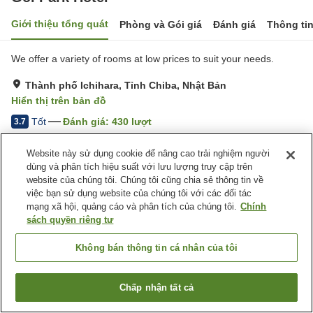
Giới thiệu tổng quát
Phòng và Gói giá
Đánh giá
Thông ti
We offer a variety of rooms at low prices to suit your needs.
Thành phố Ichihara, Tỉnh Chiba, Nhật Bản
Hiển thị trên bản đồ
Tốt
Đánh giá:
430
lượt
3.7
Website này sử dụng cookie để nâng cao trải nghiệm người
Tiện nghi chỗ nghỉ
dùng và phân tích hiệu suất với lưu lượng truy cập trên
website của chúng tôi. Chúng tôi cũng chia sẻ thông tin về
Bãi đỗ xe
Spa / Salon
việc bạn sử dụng website của chúng tôi với các đối tác
Máy bán hàng tự động
Sảnh tiệc
mạng xã hội, quảng cáo và phân tích của chúng tôi.
Chính
sách quyền riêng tư
Trang chủ
Nhật Bản
Tỉnh Chiba
Thành phố Ichihara
Goi Park Hotel
Không bán thông tin cá nhân của tôi
Chấp nhận tất cả
Tìm phòng trống