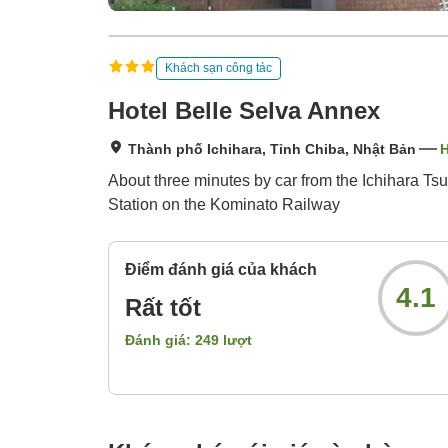
Khách sạn công tác
Hotel Belle Selva Annex
Thành phố Ichihara, Tỉnh Chiba, Nhật Bản
H
About three minutes by car from the Ichihara Ts
Station on the Kominato Railway
Điểm đánh giá của khách
4.1
Rất tốt
Đánh giá:
249
lượt