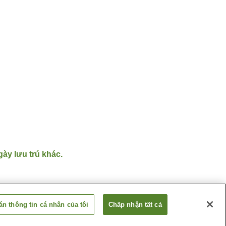
gày lưu trú khác.
n thông tin cá nhân của tôi
Chấp nhận tất cả