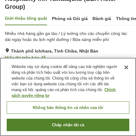
Group)
Giới thiệu tổng quát
Phòng và Gói giá
Đánh giá
Thông ti
Nhiều nhà hàng gần ga tàu / Lý tưởng cho các chuyến công tác
dài ngày hoặc du lịch nghỉ dưỡng / Bữa sáng miễn phí
Thành phố Ichihara, Tỉnh Chiba, Nhật Bản
Hiển thị trên bản đồ
Website này sử dụng cookie để nâng cao trải nghiệm người
Rất tốt
Đánh giá:
234
lượt
4
dùng và phân tích hiệu suất với lưu lượng truy cập trên
website của chúng tôi. Chúng tôi cũng chia sẻ thông tin về
Tiện nghi chỗ nghỉ
việc bạn sử dụng website của chúng tôi với các đối tác
mạng xã hội, quảng cáo và phân tích của chúng tôi.
Chính
Bãi đỗ xe
Spa / Salon
sách quyền riêng tư
Nhà hàng
Máy bán hàng tự động
Không bán thông tin cá nhân của tôi
Trang chủ
Nhật Bản
Tỉnh Chiba
Thành phố Ichihara
Hospitality Inn Yawatajuku (BBH Hotel Group)
Chấp nhận tất cả
Tìm phòng trống