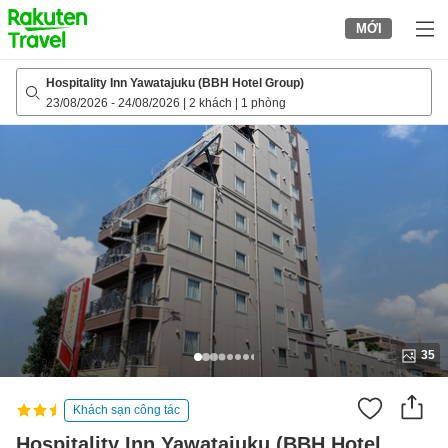
to
MỚI
top
page
Hospitality Inn Yawatajuku (BBH Hotel Group)
23/08/2026
-
24/08/2026
|
2 khách
|
1 phòng
35
Khách sạn công tác
Hospitality Inn Yawatajuku (BBH Hotel