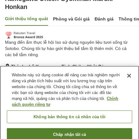
Honkan
Giới thiệu tổng quát
Phòng và Gói giá
Đánh giá
Thông ti
Mang đến ẩm thực lễ hội Iso sử dụng nguyên liệu tươi sống từ
Sotobo. Chúng tôi tự hào giới thiệu bể tắm lộ thiên mới. Có cả
các bể tắm riêng.
Thành phố Kamogawa, Tỉnh Chiba, Nhật Bản
Hiển thị trên bản đồ
Website này sử dụng cookie để nâng cao trải nghiệm người
dùng và phân tích hiệu suất với lưu lượng truy cập trên
Tuyệt vời
Đánh giá:
70
lượt
4.6
website của chúng tôi. Chúng tôi cũng chia sẻ thông tin về
việc bạn sử dụng website của chúng tôi với các đối tác
mạng xã hội, quảng cáo và phân tích của chúng tôi.
Chính
Tiện nghi chỗ nghỉ
sách quyền riêng tư
Bãi đỗ xe
Spa / Salon
Máy bán hàng tự động
Cửa hàng
Không bán thông tin cá nhân của tôi
Trang chủ
Nhật Bản
Tỉnh Chiba
Thành phố Kamogawa
Chấp nhận tất cả
Tìm phòng trống
Kamogawa Onsen Gyominan Maruki Honkan