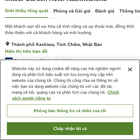
Giới thiệu tổng quát
Phòng và Gói giá
Đánh giá
Thông ti
Một khách sạn tối ưu hóa cả tính năng và sự thoải mái, đồng thời
thân thiện với cả khách hàng và môi trường.
Thành phố Kashiwa, Tỉnh Chiba, Nhật Bản
Hiển thị trên bản đồ
Tuyệt vời
Đánh giá:
322
lượt
4.5
Website này sử dụng cookie để nâng cao trải nghiệm người
dùng và phân tích hiệu suất với lưu lượng truy cập trên
Tiện nghi chỗ nghỉ
website của chúng tôi. Chúng tôi cũng chia sẻ thông tin về
việc bạn sử dụng website của chúng tôi với các đối tác
Xông hơi
Spa / Salon
mạng xã hội, quảng cáo và phân tích của chúng tôi.
Chính
Phòng tập gym
Nhà hàng
sách quyền riêng tư
Trang chủ
Nhật Bản
Tỉnh Chiba
Thành phố Kashiwa
Không bán thông tin cá nhân của tôi
Mitsui Garden Hotel Kashiwanoha
Chấp nhận tất cả
Tìm phòng trống