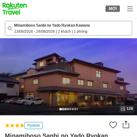
to
MỚI
top
page
Minamiboso Sanbi no Yado Ryokan Kawana
23/08/2026
-
24/08/2026
|
2 khách
|
1 phòng
128
Ryokan
Minamiboso Sanbi no Yado Ryokan