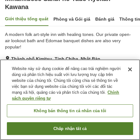
Kawana
Giới thiệu tổng quát
Phòng và Gói giá
Đánh giá
Thông ti
A modern folk art-style inn with healing tones. Our private open-
air lookout bath and Edomae banquet dishes are also very
popular!
Thành phố Kimitsu, Tỉnh Chiba, Nhật Bản
Hiển thị trên bản đồ
Website này sử dụng cookie để nâng cao trải nghiệm người
dùng và phân tích hiệu suất với lưu lượng truy cập trên
Tuyệt vời
Đánh giá:
272
lượt
4.4
website của chúng tôi. Chúng tôi cũng chia sẻ thông tin về
việc bạn sử dụng website của chúng tôi với các đối tác
mạng xã hội, quảng cáo và phân tích của chúng tôi.
Chính
Tiện nghi chỗ nghỉ
sách quyền riêng tư
Bãi đỗ xe
Phòng xông đá nóng
Spa / Salon
Nhà hàng
Không bán thông tin cá nhân của tôi
Trang chủ
Nhật Bản
Tỉnh Chiba
Thành phố Kimitsu
Chấp nhận tất cả
Tìm phòng trống
Minamiboso Sanbi no Yado Ryokan Kawana