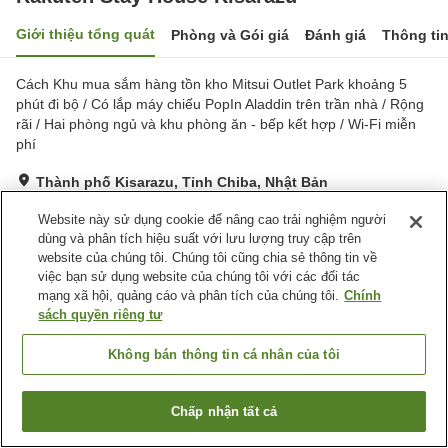
Giới thiệu tổng quát
Phòng và Gói giá
Đánh giá
Thông ti
Cách Khu mua sắm hàng tồn kho Mitsui Outlet Park khoảng 5
phút đi bộ / Có lắp máy chiếu PopIn Aladdin trên trần nhà / Rộng
rãi / Hai phòng ngủ và khu phòng ăn - bếp kết hợp / Wi-Fi miễn
phí
Thành phố Kisarazu, Tỉnh Chiba, Nhật Bản
Hiển thị trên bản đồ
Website này sử dụng cookie để nâng cao trải nghiệm người
Rất tốt
Đánh giá:
271
lượt
4
dùng và phân tích hiệu suất với lưu lượng truy cập trên
website của chúng tôi. Chúng tôi cũng chia sẻ thông tin về
việc bạn sử dụng website của chúng tôi với các đối tác
Tiện nghi chỗ nghỉ
mạng xã hội, quảng cáo và phân tích của chúng tôi.
Chính
sách quyền riêng tư
Bãi đỗ xe
Không bán thông tin cá nhân của tôi
Trang chủ
Nhật Bản
Tỉnh Chiba
Thành phố Kisarazu
Rakuten Stay House Kisarazu
Chấp nhận tất cả
Tìm phòng trống