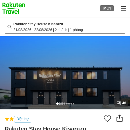
to
MỚI
top
page
Rakuten Stay House Kisarazu
21/08/2026
-
22/08/2026
|
2 khách
|
1 phòng
46
Biệt thự
Rakuten Stay House Kisarazu