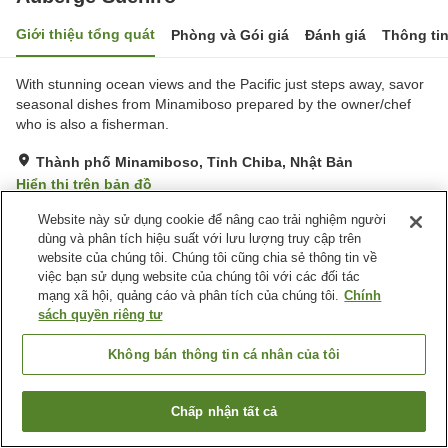
Giới thiệu tổng quát
Phòng và Gói giá
Đánh giá
Thông ti
With stunning ocean views and the Pacific just steps away, savor
seasonal dishes from Minamiboso prepared by the owner/chef
who is also a fisherman.
Thành phố Minamiboso, Tỉnh Chiba, Nhật Bản
Hiển thị trên bản đồ
Xuất sắc
Đánh giá:
6
lượt
4.8
Website này sử dụng cookie để nâng cao trải nghiệm người
dùng và phân tích hiệu suất với lưu lượng truy cập trên
website của chúng tôi. Chúng tôi cũng chia sẻ thông tin về
Tiện nghi chỗ nghỉ
việc bạn sử dụng website của chúng tôi với các đối tác
mạng xã hội, quảng cáo và phân tích của chúng tôi.
Chính
Bãi đỗ xe
Bể sục
sách quyền riêng tư
Spa / Salon
Salon
Không bán thông tin cá nhân của tôi
Trang chủ
Nhật Bản
Tỉnh Chiba
Thành phố Minamiboso
Auberge Suehiro
Chấp nhận tất cả
Tìm phòng trống