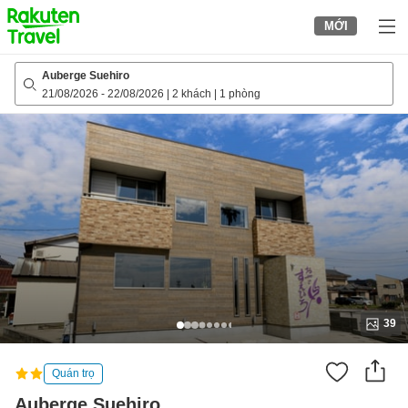
to
MỚI
top
page
Auberge Suehiro
21/08/2026
-
22/08/2026
|
2 khách
|
1 phòng
39
Quán trọ
Auberge Suehiro