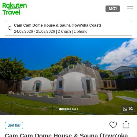
to
MỚI
top
page
Cam Cam Dome House & Sauna (Toyo'oka Coast)
24/08/2026
-
25/08/2026
|
2 khách
|
1 phòng
51
Biệt thự
Cam Cam Dome House & Sauna (Toyo'oka