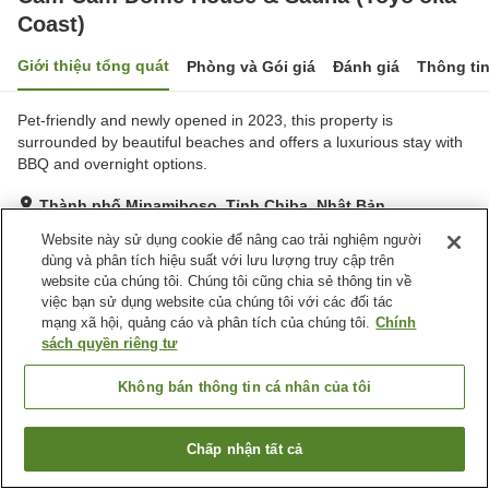
Coast)
Giới thiệu tổng quát
Phòng và Gói giá
Đánh giá
Thông ti
Pet-friendly and newly opened in 2023, this property is
surrounded by beautiful beaches and offers a luxurious stay with
BBQ and overnight options.
Thành phố Minamiboso, Tỉnh Chiba, Nhật Bản
Hiển thị trên bản đồ
Website này sử dụng cookie để nâng cao trải nghiệm người
dùng và phân tích hiệu suất với lưu lượng truy cập trên
Xuất sắc
Đánh giá:
11
lượt
5
website của chúng tôi. Chúng tôi cũng chia sẻ thông tin về
việc bạn sử dụng website của chúng tôi với các đối tác
mạng xã hội, quảng cáo và phân tích của chúng tôi.
Chính
Tiện nghi chỗ nghỉ
sách quyền riêng tư
Bãi đỗ xe
Thân thiện với thú cưng
Nhà bếp (dùng chung)
BBQ
Không bán thông tin cá nhân của tôi
Trang chủ
Nhật Bản
Tỉnh Chiba
Thành phố Minamiboso
Chấp nhận tất cả
Tìm phòng trống
Cam Cam Dome House & Sauna (Toyo'oka Coast)