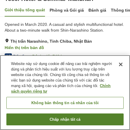
Giới thiệu tổng quát
Phòng và Gói giá
Đánh giá
Thông ti
Opened in March 2020. A casual and stylish multifunctional hotel.
About a two-minute walk from Shin-Narashino Station.
Thị trấn Narashino, Tỉnh Chiba, Nhật Bản
Hiển thị trên bản đồ
Rất tốt
Đánh giá:
743
lượt
4.2
Website này sử dụng cookie để nâng cao trải nghiệm người
dùng và phân tích hiệu suất với lưu lượng truy cập trên
Tiện nghi chỗ nghỉ
website của chúng tôi. Chúng tôi cũng chia sẻ thông tin về
việc bạn sử dụng website của chúng tôi với các đối tác
Bãi đỗ xe
mạng xã hội, quảng cáo và phân tích của chúng tôi.
Chính
sách quyền riêng tư
Trang chủ
Nhật Bản
Tỉnh Chiba
Thị trấn Narashino
Tosei Hotel & Seminar Makuhari
Không bán thông tin cá nhân của tôi
Chấp nhận tất cả
Tìm phòng trống