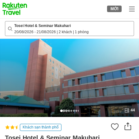
to
MỚI
top
page
Tosei Hotel & Seminar Makuhari
20/08/2026
-
21/08/2026
|
2 khách
|
1 phòng
44
Khách sạn thành phố
Tosei Hotel & Seminar Makuhari