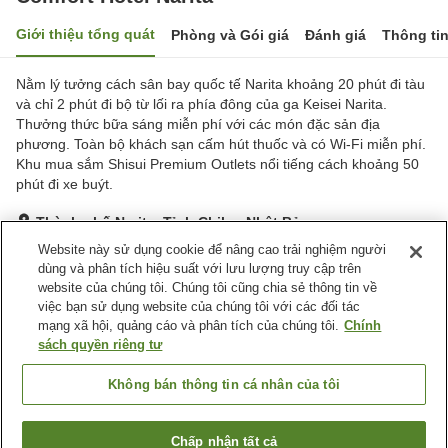
Giới thiệu tổng quát
Phòng và Gói giá
Đánh giá
Thông ti
Nằm lý tưởng cách sân bay quốc tế Narita khoảng 20 phút đi tàu
và chỉ 2 phút đi bộ từ lối ra phía đông của ga Keisei Narita.
Thưởng thức bữa sáng miễn phí với các món đặc sản địa
phương. Toàn bộ khách sạn cấm hút thuốc và có Wi-Fi miễn phí.
Khu mua sắm Shisui Premium Outlets nổi tiếng cách khoảng 50
phút đi xe buýt.
Thành phố Narita, Tỉnh Chiba, Nhật Bản
Hiển thị trên bản đồ
Website này sử dụng cookie để nâng cao trải nghiệm người
dùng và phân tích hiệu suất với lưu lượng truy cập trên
Rất tốt
Đánh giá:
1,155
lượt
4.1
website của chúng tôi. Chúng tôi cũng chia sẻ thông tin về
việc bạn sử dụng website của chúng tôi với các đối tác
mạng xã hội, quảng cáo và phân tích của chúng tôi.
Chính
Tiện nghi chỗ nghỉ
sách quyền riêng tư
Wi-Fi
Hoàn toàn không hút thuốc
Máy bán hàng tự động
Giặt ủi có phí
Không bán thông tin cá nhân của tôi
Trang chủ
Nhật Bản
Tỉnh Chiba
Thành phố Narita
Chấp nhận tất cả
Tìm phòng trống