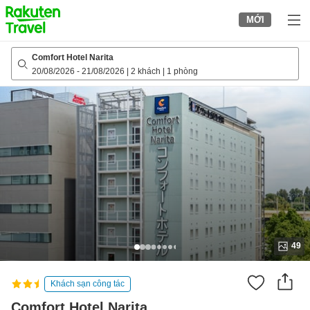
to
MỚI
top
page
Comfort Hotel Narita
20/08/2026
-
21/08/2026
|
2 khách
|
1 phòng
49
Khách sạn công tác
Comfort Hotel Narita