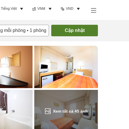
Tiếng Việt
VNM
VND
Tìm phòng trống
ng mỗi phòng
•
1
phòng
Cập nhật
Xem tất cả
45
ảnh