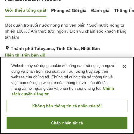
Giới thiệu tổng quát
Phòng và Gói giá
Đánh giá
Thông ti
Một quán trọ suối nước nóng nhỏ ven biển / Suối nước nóng tự
nhiên 100% / Ẩm thực tươi ngon / Dịch vụ chăm sóc khách hàng
tận tâm
Thành phố Tateyama, Tỉnh Chiba, Nhật Bản
Hiển thị trên bản đồ
Tuyệt vời
Đánh giá:
132
lượt
4.4
Website này sử dụng cookie để nâng cao trải nghiệm người
dùng và phân tích hiệu suất với lưu lượng truy cập trên
website của chúng tôi. Chúng tôi cũng chia sẻ thông tin về
Tiện nghi chỗ nghỉ
việc bạn sử dụng website của chúng tôi với các đối tác
mạng xã hội, quảng cáo và phân tích của chúng tôi.
Chính
Bãi đỗ xe
Spa / Salon
sách quyền riêng tư
Nhà hàng
Lounge
Không bán thông tin cá nhân của tôi
Trang chủ
Nhật Bản
Tỉnh Chiba
Thành phố Tateyama
Hanashibuki Resort
Chấp nhận tất cả
Tìm phòng trống