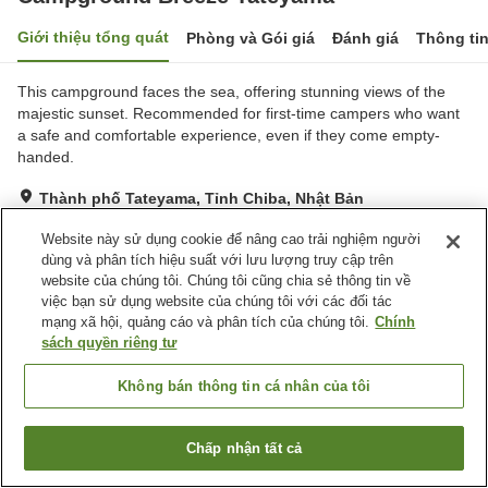
Giới thiệu tổng quát
Phòng và Gói giá
Đánh giá
Thông ti
This campground faces the sea, offering stunning views of the
majestic sunset. Recommended for first-time campers who want
a safe and comfortable experience, even if they come empty-
handed.
Thành phố Tateyama, Tỉnh Chiba, Nhật Bản
Hiển thị trên bản đồ
Website này sử dụng cookie để nâng cao trải nghiệm người
Tuyệt vời
Đánh giá:
11
lượt
4.3
dùng và phân tích hiệu suất với lưu lượng truy cập trên
website của chúng tôi. Chúng tôi cũng chia sẻ thông tin về
việc bạn sử dụng website của chúng tôi với các đối tác
Tiện nghi chỗ nghỉ
mạng xã hội, quảng cáo và phân tích của chúng tôi.
Chính
sách quyền riêng tư
Bãi đỗ xe
Máy bán hàng tự động
Cửa hàng
Phòng họp
Không bán thông tin cá nhân của tôi
Trang chủ
Nhật Bản
Tỉnh Chiba
Thành phố Tateyama
Chấp nhận tất cả
Campground Breeze Tateyama
Tìm phòng trống