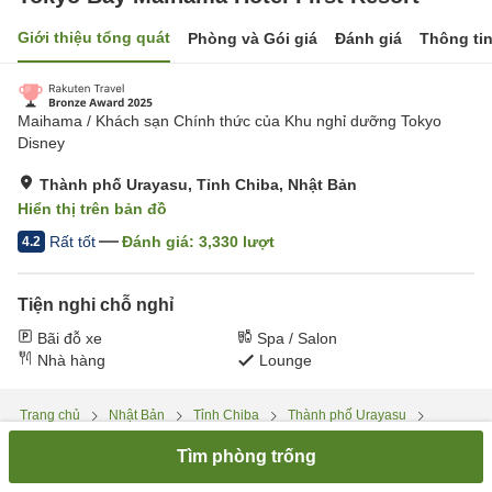
Giới thiệu tổng quát
Phòng và Gói giá
Đánh giá
Thông ti
Maihama / Khách sạn Chính thức của Khu nghỉ dưỡng Tokyo
Disney
Thành phố Urayasu, Tỉnh Chiba, Nhật Bản
Hiển thị trên bản đồ
Rất tốt
Đánh giá:
3,330
lượt
4.2
Tiện nghi chỗ nghỉ
Bãi đỗ xe
Spa / Salon
Nhà hàng
Lounge
Trang chủ
Nhật Bản
Tỉnh Chiba
Thành phố Urayasu
Tokyo Bay Maihama Hotel First Resort
Tìm phòng trống