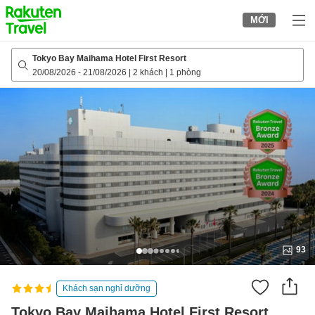
to
MỚI
top
page
Tokyo Bay Maihama Hotel First Resort
20/08/2026
-
21/08/2026
|
2 khách
|
1 phòng
93
Khách sạn nghỉ dưỡng
Tokyo Bay Maihama Hotel First Resort