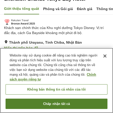
Giới thiệu tổng quát
Phòng và Gói giá
Đánh giá
Thông ti
Khách sạn chính thức của Khu nghỉ dưỡng Tokyo Disney. Vị trí
đắc địa, cách Ga Bayside khoảng một phút đi bộ.
Thành phố Urayasu, Tỉnh Chiba, Nhật Bản
Hiển thị trên bản đồ
Website này sử dụng cookie để nâng cao trải nghiệm người
Rất tốt
Đánh giá:
1,811
lượt
4.2
dùng và phân tích hiệu suất với lưu lượng truy cập trên
website của chúng tôi. Chúng tôi cũng chia sẻ thông tin về
Tiện nghi chỗ nghỉ
việc bạn sử dụng website của chúng tôi với các đối tác
mạng xã hội, quảng cáo và phân tích của chúng tôi.
Chính
Bãi đỗ xe
Xông hơi
sách quyền riêng tư
Phòng tập gym
Hồ bơi
Không bán thông tin cá nhân của tôi
Trang chủ
Nhật Bản
Tỉnh Chiba
Thành phố Urayasu
Sheraton Grande Tokyo Bay Hotel
Chấp nhận tất cả
Tìm phòng trống