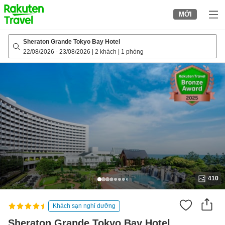
to
MỚI
top
page
Sheraton Grande Tokyo Bay Hotel
22/08/2026
-
23/08/2026
|
2 khách
|
1 phòng
410
Khách sạn nghỉ dưỡng
Sheraton Grande Tokyo Bay Hotel