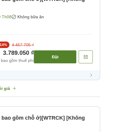
9 Th08
Không bữa ăn
4.457.705 ₫
14
%
3.789.050 ₫
Đặt
 bao gồm thuế phí
i giá
hỉ bao gồm chỗ ở)[WTRCK] [Không