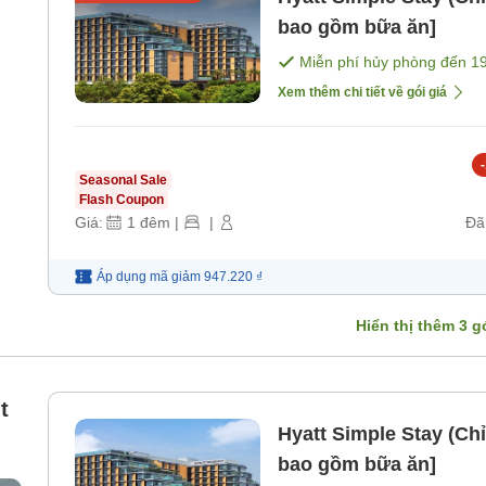
bao gồm bữa ăn]
Miễn phí hủy phòng đến
1
Xem thêm chi tiết về gói giá
-
Seasonal Sale
Flash Coupon
Giá:
1
đêm
|
|
Đã
Áp dụng mã
giảm
947.220 ₫
Hiển thị thêm
3
gó
t
Hyatt Simple Stay (C
bao gồm bữa ăn]