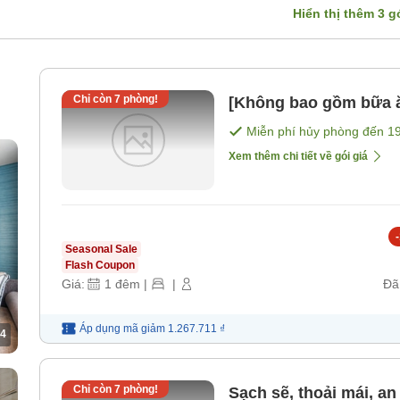
Hiển thị thêm
3
gó
Chỉ còn
7
phòng!
[Không bao gồm bữa 
Miễn phí hủy phòng đến
1
Xem thêm chi tiết về gói giá
-
Seasonal Sale
Flash Coupon
Giá:
1
đêm
|
|
Đã
Áp dụng mã
giảm
1.267.711 ₫
4
Chỉ còn
7
phòng!
Sạch sẽ, thoải mái, an