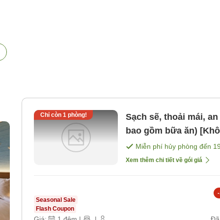
Chỉ còn
1
phòng!
Sạch sẽ, thoải mái, an
bao gồm bữa ăn) [Kh
Miễn phí hủy phòng đến
1
Xem thêm chi tiết về gói giá
-
Seasonal Sale
Flash Coupon
Giá:
1
đêm
|
|
Đã