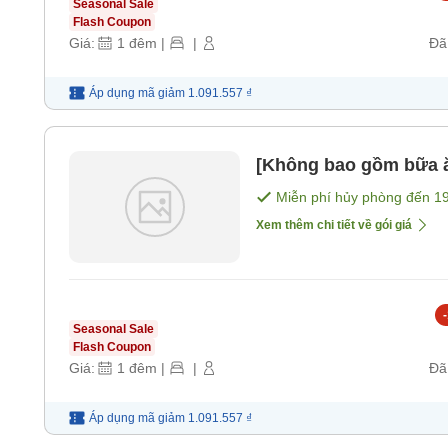
Seasonal Sale
Flash Coupon
Giá:
1
đêm
|
|
Đã
Áp dụng mã
giảm
1.091.557 ₫
[Không bao gồm bữa 
Miễn phí hủy phòng đến
1
Xem thêm chi tiết về gói giá
-
Seasonal Sale
Flash Coupon
Giá:
1
đêm
|
|
Đã
Áp dụng mã
giảm
1.091.557 ₫