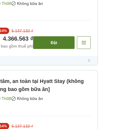
9 Th08
Không bữa ăn
5.137.132 ₫
14
%
4.366.563 ₫
Đặt
 bao gồm thuế phí
 tâm, an toàn tại Hyatt Stay (không
ông bao gồm bữa ăn]
9 Th08
Không bữa ăn
5.137.132 ₫
14
%