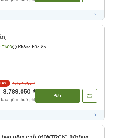
ăn]
9 Th08
Không bữa ăn
4.457.705 ₫
14
%
3.789.050 ₫
Đặt
 bao gồm thuế phí
hỉ bao gồm chỗ ở)[WTRCK] [Không