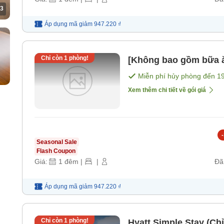
3
Áp dụng mã
giảm
947.220 ₫
Chỉ còn
1
phòng!
[Không bao gồm bữa 
Miễn phí hủy phòng đến
1
Xem thêm chi tiết về gói giá
-
Seasonal Sale
Flash Coupon
Giá:
1
đêm
|
|
Đã
Áp dụng mã
giảm
947.220 ₫
Chỉ còn
1
phòng!
Hyatt Simple Stay (C