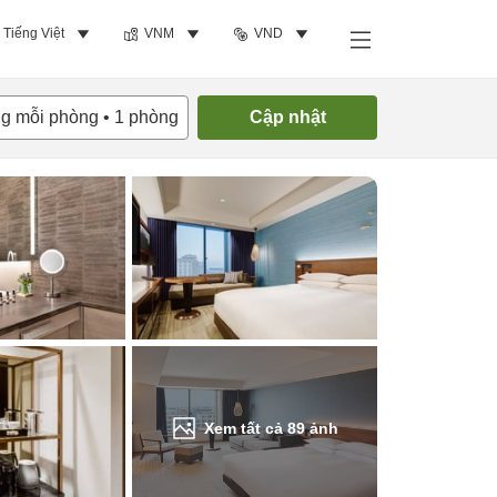
Tiếng Việt
VNM
VND
Tìm phòng trống
ng mỗi phòng
•
1
phòng
Cập nhật
Xem tất cả
89
ảnh