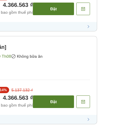
4.366.563 ₫
Đặt
 bao gồm thuế phí
ăn]
9 Th08
Không bữa ăn
5.137.132 ₫
14
%
4.366.563 ₫
Đặt
 bao gồm thuế phí