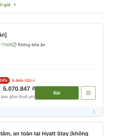
i giá
ăn]
9 Th08
Không bữa ăn
5.965.702 ₫
14
%
5.070.847 ₫
Đặt
 bao gồm thuế phí
 tâm, an toàn tại Hyatt Stay (không