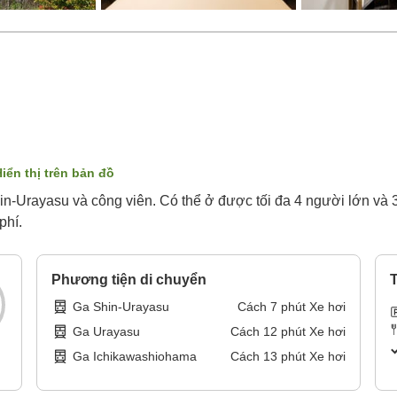
iển thị trên bản đồ
n-Urayasu và công viên. Có thể ở được tối đa 4 người lớn và 3
phí.
Phương tiện di chuyển
T
Ga Shin-Urayasu
Cách
7
phút
Xe hơi
Ga Urayasu
Cách
12
phút
Xe hơi
Ga Ichikawashiohama
Cách
13
phút
Xe hơi