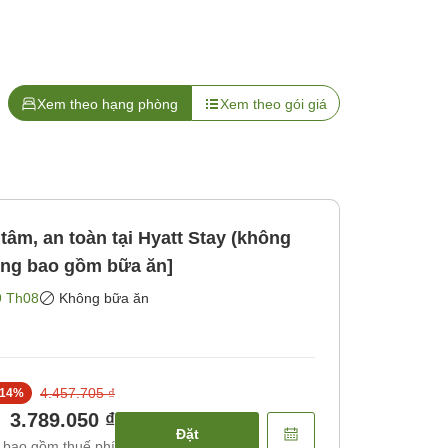
Xem theo hạng phòng
Xem theo gói giá
 tâm, an toàn tại Hyatt Stay (không
ông bao gồm bữa ăn]
9 Th08
Không bữa ăn
4.457.705 ₫
14
%
3.789.050 ₫
Đặt
 bao gồm thuế phí