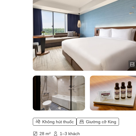
Không hút thuốc
Giường cỡ King
28 m²
1–3 khách