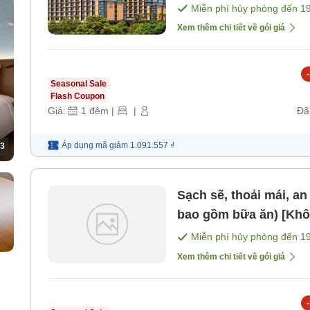
Miễn phí hủy phòng đến
1
Xem thêm chi tiết về gói giá
-
Seasonal Sale
Flash Coupon
Giá:
1
đêm
|
|
Đã
Áp dụng mã
giảm
1.091.557 ₫
3
Sạch sẽ, thoải mái, an
bao gồm bữa ăn) [Kh
Miễn phí hủy phòng đến
1
Xem thêm chi tiết về gói giá
-