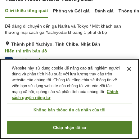
Giới thiệu tổng quát
Phòng và Gói giá
Đánh giá
Thông ti
Dễ dàng di chuyển đến ga Narita và Tokyo / Một khách sạn
thương mại cách ga Yachiyodai khoảng 1 phút đi bộ
Thành phố Yachiyo, Tỉnh Chiba, Nhật Bản
Hiển thị trên bản đồ
Đánh giá:
93
lượt
3.4
Website này sử dụng cookie để nâng cao trải nghiệm người
dùng và phân tích hiệu suất với lưu lượng truy cập trên
Tiện nghi chỗ nghỉ
website của chúng tôi. Chúng tôi cũng chia sẻ thông tin về
việc bạn sử dụng website của chúng tôi với các đối tác
Bãi đỗ xe
Máy bán hàng tự động
mạng xã hội, quảng cáo và phân tích của chúng tôi.
Chính
Giao Hàng Tận Nhà
Dịch Vụ Gọi Đánh Thức
sách quyền riêng tư
Trang chủ
Nhật Bản
Tỉnh Chiba
Thành phố Yachiyo
Không bán thông tin cá nhân của tôi
Tabist Hotel Diana Yachiyodai
Chấp nhận tất cả
Tìm phòng trống