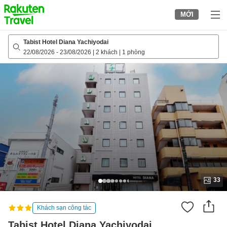
to
MỚI
top
page
Tabist Hotel Diana Yachiyodai
22/08/2026
-
23/08/2026
|
2 khách
|
1 phòng
33
Khách sạn công tác
Tabist Hotel Diana Yachiyodai