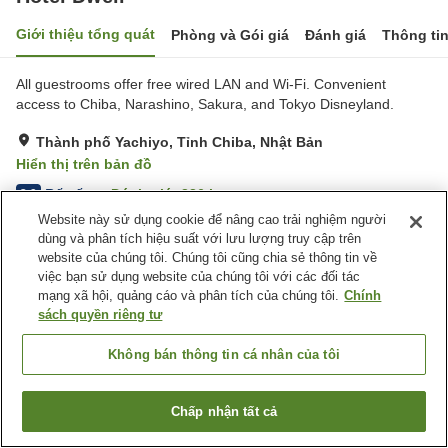
Giới thiệu tổng quát
Phòng và Gói giá
Đánh giá
Thông ti
All guestrooms offer free wired LAN and Wi-Fi. Convenient
access to Chiba, Narashino, Sakura, and Tokyo Disneyland.
Thành phố Yachiyo, Tỉnh Chiba, Nhật Bản
Hiển thị trên bản đồ
Rất tốt
Đánh giá:
336
lượt
3.9
Website này sử dụng cookie để nâng cao trải nghiệm người
dùng và phân tích hiệu suất với lưu lượng truy cập trên
Tiện nghi chỗ nghỉ
website của chúng tôi. Chúng tôi cũng chia sẻ thông tin về
việc bạn sử dụng website của chúng tôi với các đối tác
Bãi đỗ xe
Spa / Salon
mạng xã hội, quảng cáo và phân tích của chúng tôi.
Chính
Nhà hàng
Máy bán hàng tự động
sách quyền riêng tư
Trang chủ
Nhật Bản
Tỉnh Chiba
Thành phố Yachiyo
Không bán thông tin cá nhân của tôi
Hotel Dwell
Chấp nhận tất cả
Tìm phòng trống