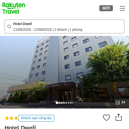
to
MỚI
top
page
Hotel Dwell
21/08/2026
-
22/08/2026
|
2 khách
|
1 phòng
34
Khách sạn công tác
Hotel Dwell