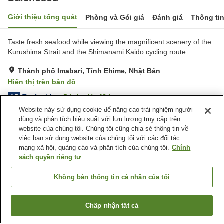
Giới thiệu tổng quát
Phòng và Gói giá
Đánh giá
Thông ti
Taste fresh seafood while viewing the magnificent scenery of the
Kurushima Strait and the Shimanami Kaido cycling route.
Thành phố Imabari, Tỉnh Ehime, Nhật Bản
Hiển thị trên bản đồ
Tuyệt vời
Đánh giá:
48
lượt
4.5
Website này sử dụng cookie để nâng cao trải nghiệm người
dùng và phân tích hiệu suất với lưu lượng truy cập trên
Tiện nghi chỗ nghỉ
website của chúng tôi. Chúng tôi cũng chia sẻ thông tin về
việc bạn sử dụng website của chúng tôi với các đối tác
Bãi đỗ xe
Nhà hàng
mạng xã hội, quảng cáo và phân tích của chúng tôi.
Chính
Máy bán hàng tự động
Sảnh tiệc
sách quyền riêng tư
Trang chủ
Nhật Bản
Tỉnh Ehime
Thành phố Imabari
Không bán thông tin cá nhân của tôi
Daichosou
Chấp nhận tất cả
Tìm phòng trống