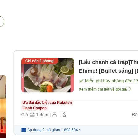
Chỉ còn
2
phòng!
[Lẩu chanh cá tráp]Th
Ehime! [Buffet sáng] [B
Miễn phí hủy phòng đến
1
Xem thêm chi tiết về gói giá
Ưu đãi đặc biệt của Rakuten
Flash Coupon
Giá:
1
đêm
|
|
Đã
Áp dụng 2 mã
giảm
1.898.584 ₫