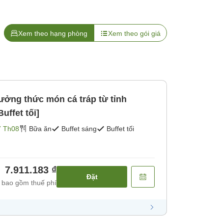
Xem theo hạng phòng
Xem theo gói giá
ưởng thức món cá tráp từ tỉnh
uffet tối]
7 Th08
Bữa ăn
Buffet sáng
Buffet tối
7.911.183 ₫
Đặt
 bao gồm thuế phí