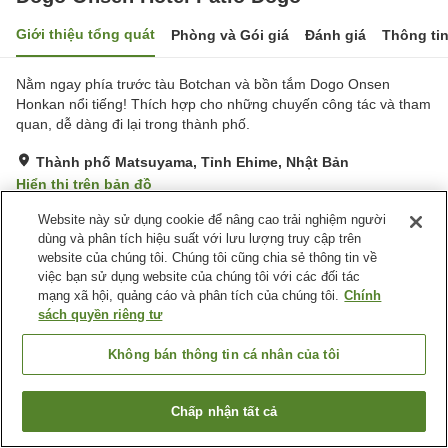
Giới thiệu tổng quát
Phòng và Gói giá
Đánh giá
Thông ti
Nằm ngay phía trước tàu Botchan và bồn tắm Dogo Onsen
Honkan nổi tiếng! Thích hợp cho những chuyến công tác và tham
quan, dễ dàng đi lại trong thành phố.
Thành phố Matsuyama, Tỉnh Ehime, Nhật Bản
Hiển thị trên bản đồ
Tuyệt vời
Đánh giá:
298
lượt
4.3
Website này sử dụng cookie để nâng cao trải nghiệm người
dùng và phân tích hiệu suất với lưu lượng truy cập trên
website của chúng tôi. Chúng tôi cũng chia sẻ thông tin về
Tiện nghi chỗ nghỉ
việc bạn sử dụng website của chúng tôi với các đối tác
mạng xã hội, quảng cáo và phân tích của chúng tôi.
Chính
Wi-Fi
Máy bán hàng tự động
sách quyền riêng tư
Lò vi sóng (dùng chung)
Nhà hàng Nhật
Không bán thông tin cá nhân của tôi
Trang chủ
Nhật Bản
Tỉnh Ehime
Thành phố Matsuyama
Dogo Onsen Hotel Patio Dogo
Chấp nhận tất cả
Tìm phòng trống