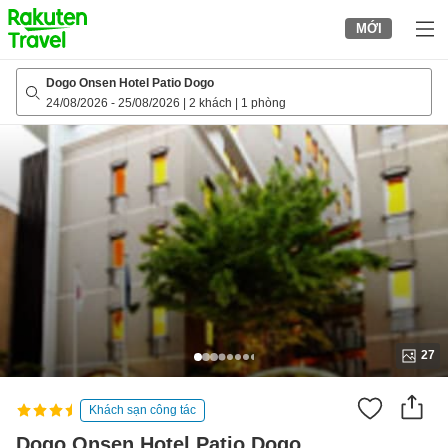
to
MỚI
top
page
Dogo Onsen Hotel Patio Dogo
24/08/2026
-
25/08/2026
|
2 khách
|
1 phòng
27
Khách sạn công tác
Dogo Onsen Hotel Patio Dogo