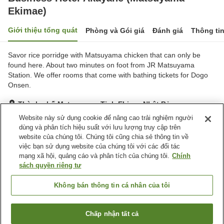
Ekimae)
Giới thiệu tổng quát
Phòng và Gói giá
Đánh giá
Thông ti
Savor rice porridge with Matsuyama chicken that can only be
found here. About two minutes on foot from JR Matsuyama
Station. We offer rooms that come with bathing tickets for Dogo
Onsen.
Thành phố Matsuyama, Tỉnh Ehime, Nhật Bản
Hiển thị trên bản đồ
Website này sử dụng cookie để nâng cao trải nghiệm người
dùng và phân tích hiệu suất với lưu lượng truy cập trên
Rất tốt
Đánh giá:
68
lượt
3.9
website của chúng tôi. Chúng tôi cũng chia sẻ thông tin về
việc bạn sử dụng website của chúng tôi với các đối tác
mạng xã hội, quảng cáo và phân tích của chúng tôi.
Chính
Tiện nghi chỗ nghỉ
sách quyền riêng tư
Bãi đỗ xe
Nhà hàng
Máy bán hàng tự động
Giặt ủi có phí
Không bán thông tin cá nhân của tôi
Trang chủ
Nhật Bản
Tỉnh Ehime
Thành phố Matsuyama
Chấp nhận tất cả
Tìm phòng trống
Business Hotel Akayane (Matsuyama Ekimae)