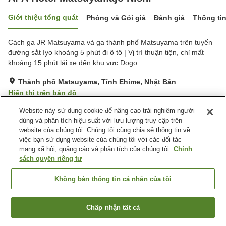
Giới thiệu tổng quát
Phòng và Gói giá
Đánh giá
Thông ti
Cách ga JR Matsuyama và ga thành phố Matsuyama trên tuyến
đường sắt Iyo khoảng 5 phút đi ô tô | Vị trí thuận tiện, chỉ mất
khoảng 15 phút lái xe đến khu vực Dogo
Thành phố Matsuyama, Tỉnh Ehime, Nhật Bản
Hiển thị trên bản đồ
Rất tốt
Đánh giá:
170
lượt
3.9
Website này sử dụng cookie để nâng cao trải nghiệm người
dùng và phân tích hiệu suất với lưu lượng truy cập trên
website của chúng tôi. Chúng tôi cũng chia sẻ thông tin về
Tiện nghi chỗ nghỉ
việc bạn sử dụng website của chúng tôi với các đối tác
mạng xã hội, quảng cáo và phân tích của chúng tôi.
Chính
Spa / Salon
Nhà hàng
sách quyền riêng tư
Máy bán hàng tự động
Giặt ủi có phí
Không bán thông tin cá nhân của tôi
Trang chủ
Nhật Bản
Tỉnh Ehime
Thành phố Matsuyama
APA Hotel Matsuyamajo Nishi
Chấp nhận tất cả
Tìm phòng trống