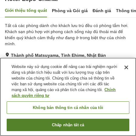
Giới thiệu tổng quát
Phòng và Gói giá
Đánh giá
Thông ti
Tất cả các phòng dành cho khách lưu trú đều có phòng tắm hơi.
Khách sạn phù hợp với phong cách sống này đủ thoải mái để
khiến quý khách cảm thấy như đang ở trong biệt thự của chính
mình.
Thành phố Matsuyama, Tỉnh Ehime, Nhật Bản
Hiển thị trên bản đồ
Website này sử dụng cookie để nâng cao trải nghiệm người
Tuyệt vời
Đánh giá:
61
lượt
4.6
dùng và phân tích hiệu suất với lưu lượng truy cập trên
website của chúng tôi. Chúng tôi cũng chia sẻ thông tin về
việc bạn sử dụng website của chúng tôi với các đối tác
Tiện nghi chỗ nghỉ
mạng xã hội, quảng cáo và phân tích của chúng tôi.
Chính
sách quyền riêng tư
Wi-Fi
Xông hơi
Nhà hàng
Bar
Không bán thông tin cá nhân của tôi
Trang chủ
Nhật Bản
Tỉnh Ehime
Thành phố Matsuyama
Chấp nhận tất cả
Hotel Lepo Chahal
Tìm phòng trống