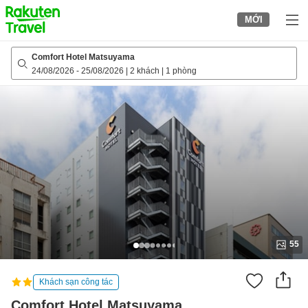
to
MỚI
top
page
Comfort Hotel Matsuyama
24/08/2026
-
25/08/2026
|
2 khách
|
1 phòng
55
Khách sạn công tác
Comfort Hotel Matsuyama