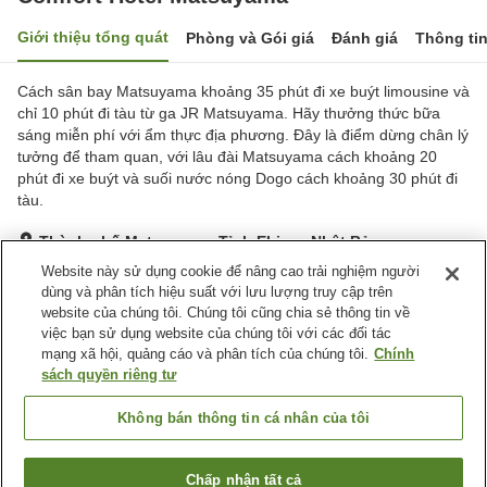
Giới thiệu tổng quát
Phòng và Gói giá
Đánh giá
Thông ti
Cách sân bay Matsuyama khoảng 35 phút đi xe buýt limousine và
chỉ 10 phút đi tàu từ ga JR Matsuyama. Hãy thưởng thức bữa
sáng miễn phí với ẩm thực địa phương. Đây là điểm dừng chân lý
tưởng để tham quan, với lâu đài Matsuyama cách khoảng 20
phút đi xe buýt và suối nước nóng Dogo cách khoảng 30 phút đi
tàu.
Thành phố Matsuyama, Tỉnh Ehime, Nhật Bản
Hiển thị trên bản đồ
Website này sử dụng cookie để nâng cao trải nghiệm người
dùng và phân tích hiệu suất với lưu lượng truy cập trên
Tuyệt vời
Đánh giá:
1,013
lượt
4.3
website của chúng tôi. Chúng tôi cũng chia sẻ thông tin về
việc bạn sử dụng website của chúng tôi với các đối tác
mạng xã hội, quảng cáo và phân tích của chúng tôi.
Chính
Tiện nghi chỗ nghỉ
sách quyền riêng tư
Bãi đỗ xe
Máy bán hàng tự động
Giặt ủi có phí
Không bán thông tin cá nhân của tôi
Trang chủ
Nhật Bản
Tỉnh Ehime
Thành phố Matsuyama
Chấp nhận tất cả
Tìm phòng trống