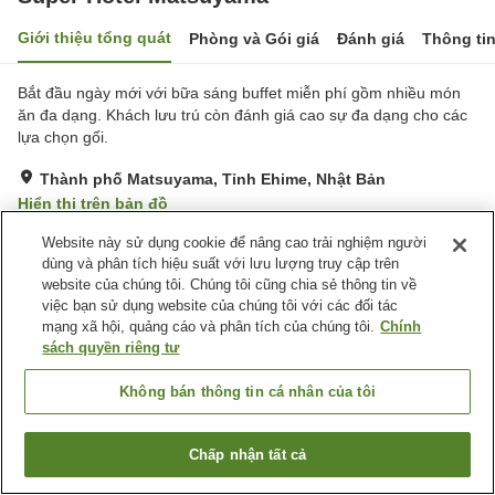
Giới thiệu tổng quát
Phòng và Gói giá
Đánh giá
Thông ti
Bắt đầu ngày mới với bữa sáng buffet miễn phí gồm nhiều món
ăn đa dạng. Khách lưu trú còn đánh giá cao sự đa dạng cho các
lựa chọn gối.
Thành phố Matsuyama, Tỉnh Ehime, Nhật Bản
Hiển thị trên bản đồ
Tốt
Đánh giá:
161
lượt
3.8
Website này sử dụng cookie để nâng cao trải nghiệm người
dùng và phân tích hiệu suất với lưu lượng truy cập trên
website của chúng tôi. Chúng tôi cũng chia sẻ thông tin về
Tiện nghi chỗ nghỉ
việc bạn sử dụng website của chúng tôi với các đối tác
mạng xã hội, quảng cáo và phân tích của chúng tôi.
Chính
Bãi đỗ xe
Spa / Salon
sách quyền riêng tư
Máy bán hàng tự động
Giao Hàng Tận Nhà
Không bán thông tin cá nhân của tôi
Trang chủ
Nhật Bản
Tỉnh Ehime
Thành phố Matsuyama
Super Hotel Matsuyama
Chấp nhận tất cả
Tìm phòng trống