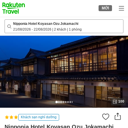
to
MỚI
top
page
Nipponia Hotel Koyasan Ozu Jokamachi
21/08/2026
-
22/08/2026
|
2 khách
|
1 phòng
100
Khách sạn nghỉ dưỡng
Nipponia Hotel Koyasan Ozu Jokamachi