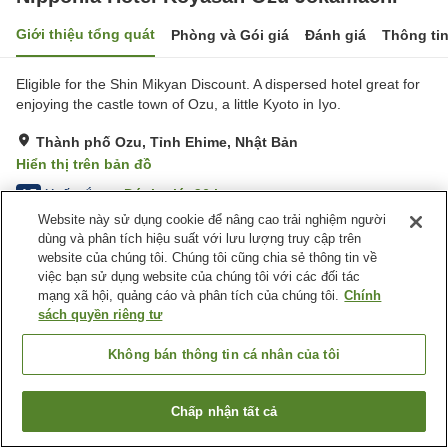
Giới thiệu tổng quát
Phòng và Gói giá
Đánh giá
Thông ti
Eligible for the Shin Mikyan Discount. A dispersed hotel great for
enjoying the castle town of Ozu, a little Kyoto in Iyo.
Thành phố Ozu, Tỉnh Ehime, Nhật Bản
Hiển thị trên bản đồ
Xuất sắc
Đánh giá:
96
lượt
4.7
Website này sử dụng cookie để nâng cao trải nghiệm người
dùng và phân tích hiệu suất với lưu lượng truy cập trên
Tiện nghi chỗ nghỉ
website của chúng tôi. Chúng tôi cũng chia sẻ thông tin về
việc bạn sử dụng website của chúng tôi với các đối tác
Bãi đỗ xe
Nhà hàng
mạng xã hội, quảng cáo và phân tích của chúng tôi.
Chính
Yêu Cầu Bữa Ăn Riêng
sách quyền riêng tư
(Dành Cho Người Dị Ứng)
Không bán thông tin cá nhân của tôi
Trang chủ
Nhật Bản
Tỉnh Ehime
Thành phố Ozu
Nipponia Hotel Koyasan Ozu Jokamachi
Chấp nhận tất cả
Tìm phòng trống