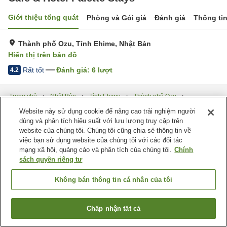
Giới thiệu tổng quát
Phòng và Gói giá
Đánh giá
Thông ti
Thành phố Ozu, Tỉnh Ehime, Nhật Bản
Hiển thị trên bản đồ
Rất tốt
Đánh giá:
6
lượt
4.2
Trang chủ
Nhật Bản
Tỉnh Ehime
Thành phố Ozu
Cafe & Hotel Palette Stays
Website này sử dụng cookie để nâng cao trải nghiệm người
dùng và phân tích hiệu suất với lưu lượng truy cập trên
website của chúng tôi. Chúng tôi cũng chia sẻ thông tin về
việc bạn sử dụng website của chúng tôi với các đối tác
mạng xã hội, quảng cáo và phân tích của chúng tôi.
Chính
sách quyền riêng tư
Không bán thông tin cá nhân của tôi
Chấp nhận tất cả
Tìm phòng trống