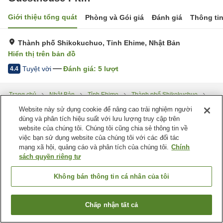
Giới thiệu tổng quát
Phòng và Gói giá
Đánh giá
Thông ti
Thành phố Shikokuchuo, Tỉnh Ehime, Nhật Bản
Hiển thị trên bản đồ
Tuyệt vời
Đánh giá:
5
lượt
4.4
Trang chủ
Nhật Bản
Tỉnh Ehime
Thành phố Shikokuchuo
Guesthouse Pitin
Website này sử dụng cookie để nâng cao trải nghiệm người
dùng và phân tích hiệu suất với lưu lượng truy cập trên
website của chúng tôi. Chúng tôi cũng chia sẻ thông tin về
việc bạn sử dụng website của chúng tôi với các đối tác
mạng xã hội, quảng cáo và phân tích của chúng tôi.
Chính
sách quyền riêng tư
Không bán thông tin cá nhân của tôi
Chấp nhận tất cả
Tìm phòng trống