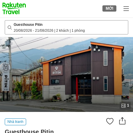
to
MỚI
top
page
Guesthouse Pitin
20/08/2026
-
21/08/2026
|
2 khách
|
1 phòng
1
Nhà tranh
Guesthouse Pitin