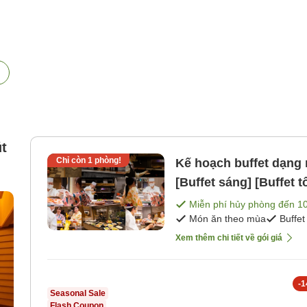
t
Chỉ còn
1
phòng!
Kế hoạch buffet dạng
[Buffet sáng] [Buffet tố
th
Miễn phí hủy phòng đến
1
Món ăn theo mùa
Buffet
Xem thêm chi tiết về gói giá
-
1
Seasonal Sale
Flash Coupon