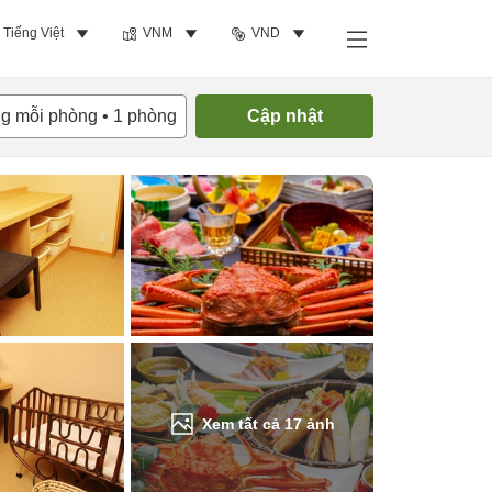
Tiếng Việt
VNM
VND
Tìm phòng trống
ng mỗi phòng
•
1
phòng
Cập nhật
Xem tất cả
17
ảnh