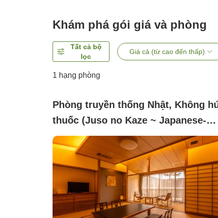
Khám phá gói giá và phòng
Tất cả bộ
Giá cả (từ cao đến thấp)
lọc
1 hạng phòng
Phòng truyền thống Nhật, Không hú
thuốc (Juso no Kaze ~ Japanese-
style room with a semi-open-air ba
fed by natural hot springs (non-
smoking))