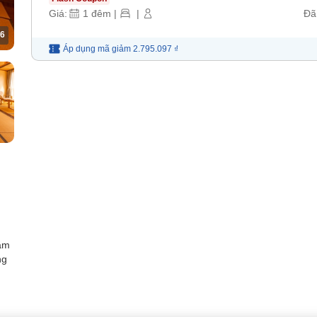
Giá:
1
đêm
|
|
Đã
6
Áp dụng mã
giảm
2.795.097 ₫
ắm
ng