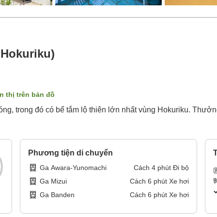
 Hokuriku)
n thị trên bản đồ
óng, trong đó có bể tắm lộ thiên lớn nhất vùng Hokuriku. Thư
Phương tiện di chuyển
T
Ga Awara-Yunomachi
Cách
4
phút
Đi bộ
Ga Mizui
Cách
6
phút
Xe hơi
Ga Banden
Cách
6
phút
Xe hơi