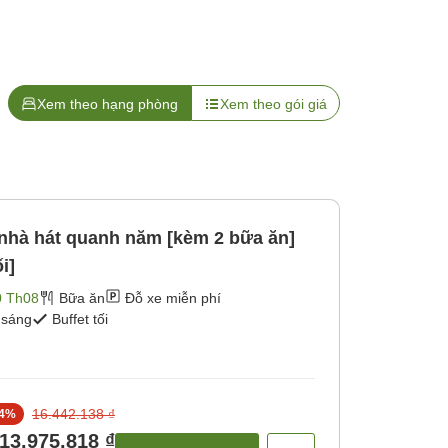
Xem theo hạng phòng
Xem theo gói giá
 nhà hát quanh năm [kèm 2 bữa ăn]
i]
0 Th08
Bữa ăn
Đỗ xe miễn phí
 sáng
Buffet tối
16.442.138 ₫
4
%
13.975.818 ₫