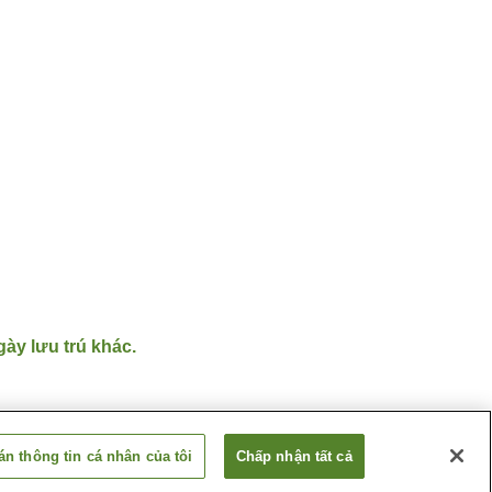
gày lưu trú khác.
n thông tin cá nhân của tôi
Chấp nhận tất cả