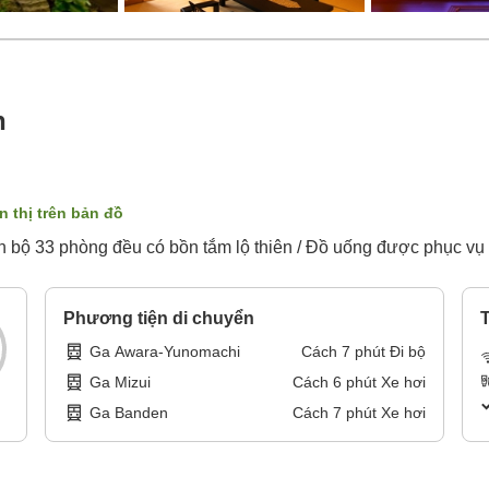
n
n thị trên bản đồ
n bộ 33 phòng đều có bồn tắm lộ thiên / Đồ uống được phục vụ 
Phương tiện di chuyển
T
Ga Awara-Yunomachi
Cách
7
phút
Đi bộ
Ga Mizui
Cách
6
phút
Xe hơi
Ga Banden
Cách
7
phút
Xe hơi