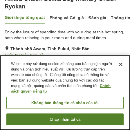
Ryokan
Giới thiệu tổng quát
Phòng và Gói giá
Đánh giá
Thông ti
Enjoy the luxury of spending time with your dog at this hot spring,
both when relaxing in your room and during meal times.
Thành phố Awara, Tỉnh Fukui, Nhật Bản
Hiển thị trên bản đồ
Website này sử dụng cookie để nâng cao trải nghiệm người
Tuyệt vời
Đánh giá:
145
lượt
4.4
dùng và phân tích hiệu suất với lưu lượng truy cập trên
website của chúng tôi. Chúng tôi cũng chia sẻ thông tin về
Tiện nghi chỗ nghỉ
việc bạn sử dụng website của chúng tôi với các đối tác
mạng xã hội, quảng cáo và phân tích của chúng tôi.
Chính
Bãi đỗ xe
Lounge
sách quyền riêng tư
Thân thiện với thú cưng
Máy bán hàng tự động
Không bán thông tin cá nhân của tôi
Trang chủ
Nhật Bản
Tỉnh Fukui
Thành phố Awara
Awara Onsen Gekka Dog-friendly Onsen Ryokan
Chấp nhận tất cả
Tìm phòng trống