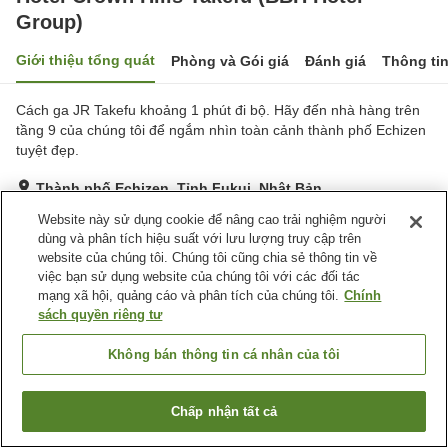
Group)
Giới thiệu tổng quát
Phòng và Gói giá
Đánh giá
Thông ti
Cách ga JR Takefu khoảng 1 phút đi bộ. Hãy đến nhà hàng trên
tầng 9 của chúng tôi để ngắm nhìn toàn cảnh thành phố Echizen
tuyệt đẹp.
Thành phố Echizen, Tỉnh Fukui, Nhật Bản
Hiển thị trên bản đồ
Website này sử dụng cookie để nâng cao trải nghiệm người
dùng và phân tích hiệu suất với lưu lượng truy cập trên
Rất tốt
Đánh giá:
130
lượt
4
website của chúng tôi. Chúng tôi cũng chia sẻ thông tin về
việc bạn sử dụng website của chúng tôi với các đối tác
mạng xã hội, quảng cáo và phân tích của chúng tôi.
Chính
Tiện nghi chỗ nghỉ
sách quyền riêng tư
Bãi đỗ xe
Nhà hàng
Cafe
Máy bán hàng tự động
Không bán thông tin cá nhân của tôi
Trang chủ
Nhật Bản
Tỉnh Fukui
Thành phố Echizen
Chấp nhận tất cả
Tìm phòng trống
Hotel Crown Hills Takefu (BBH Hotel Group)