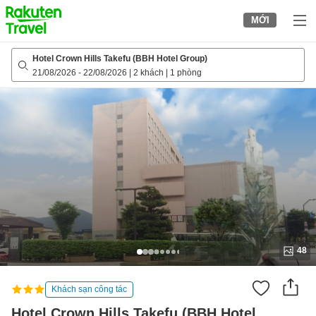
to
MỚI
top
page
Hotel Crown Hills Takefu (BBH Hotel Group)
21/08/2026
-
22/08/2026
|
2 khách
|
1 phòng
48
Khách sạn công tác
Hotel Crown Hills Takefu (BBH Hotel