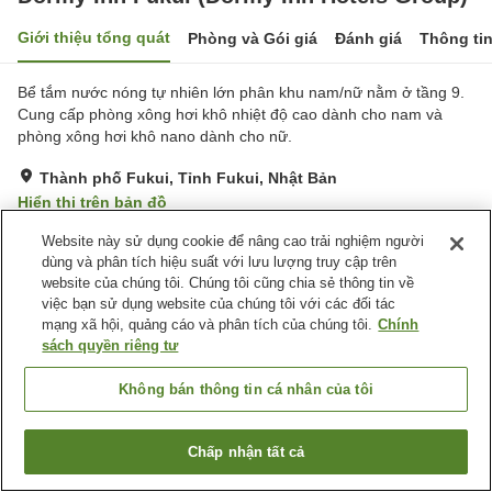
Giới thiệu tổng quát
Phòng và Gói giá
Đánh giá
Thông ti
Bể tắm nước nóng tự nhiên lớn phân khu nam/nữ nằm ở tầng 9.
Cung cấp phòng xông hơi khô nhiệt độ cao dành cho nam và
phòng xông hơi khô nano dành cho nữ.
Thành phố Fukui, Tỉnh Fukui, Nhật Bản
Hiển thị trên bản đồ
Tuyệt vời
Đánh giá:
1,070
lượt
4.4
Website này sử dụng cookie để nâng cao trải nghiệm người
dùng và phân tích hiệu suất với lưu lượng truy cập trên
website của chúng tôi. Chúng tôi cũng chia sẻ thông tin về
Tiện nghi chỗ nghỉ
việc bạn sử dụng website của chúng tôi với các đối tác
mạng xã hội, quảng cáo và phân tích của chúng tôi.
Chính
Bãi đỗ xe
Xông hơi
sách quyền riêng tư
Nhà hàng
Máy bán hàng tự động
Không bán thông tin cá nhân của tôi
Trang chủ
Nhật Bản
Tỉnh Fukui
Thành phố Fukui
Dormy Inn Fukui (Dormy Inn Hotels Group)
Chấp nhận tất cả
Tìm phòng trống