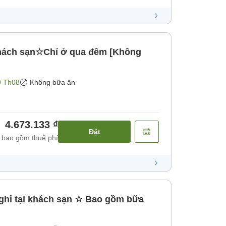
khách sạn☆Chỉ ở qua đêm [Không
9 Th08
Không bữa ăn
4.673.133 ₫
Đặt
 bao gồm thuế phí
ghỉ tại khách sạn ☆ Bao gồm bữa