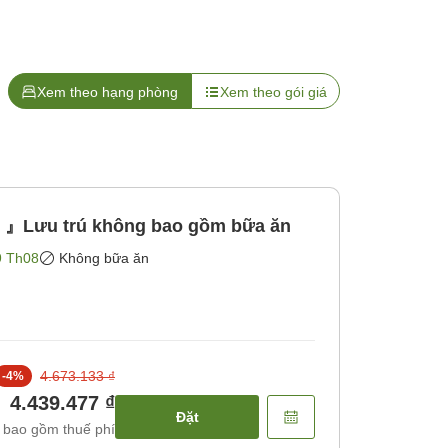
Xem theo hạng phòng
Xem theo gói giá
y 』Lưu trú không bao gồm bữa ăn
9 Th08
Không bữa ăn
4.673.133 ₫
-
4
%
4.439.477 ₫
Đặt
 bao gồm thuế phí