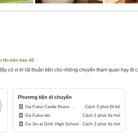
n thị trên bản đồ
ây có vị trí rất thuận tiện cho những chuyến tham quan hay đi 
Phương tiện di chuyển
Ga Fukui Castle Ruins-
Cách
3
phút
Đi bộ
daimyomachi
Ga Fukui-eki
Cách
2
phút
Xe hơi
Ga Jin-ai Girls' High School
Cách
2
phút
Xe hơi