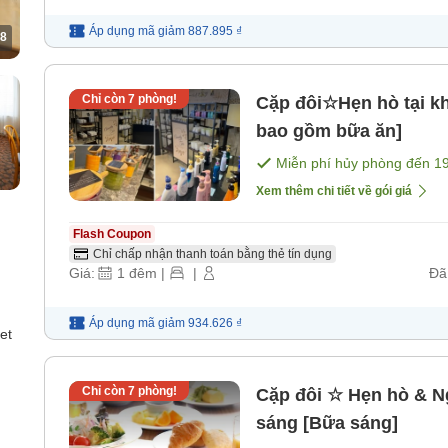
Áp dụng mã
giảm
887.895 ₫
8
Chỉ còn
7
phòng!
Cặp đôi☆Hẹn hò tại 
bao gồm bữa ăn]
Miễn phí hủy phòng đến
1
Xem thêm chi tiết về gói giá
Flash Coupon
Chỉ chấp nhận thanh toán bằng thẻ tín dụng
Giá:
1
đêm
|
|
Đã
Áp dụng mã
giảm
934.626 ₫
et
Chỉ còn
7
phòng!
Cặp đôi ☆ Hẹn hò & N
sáng [Bữa sáng]