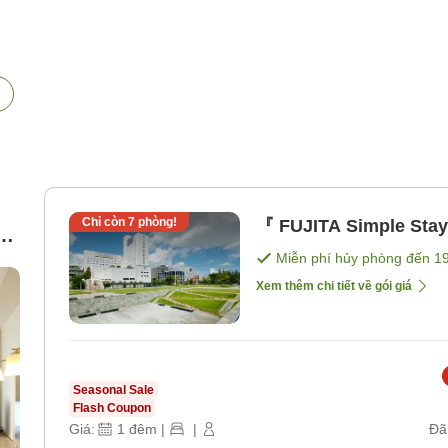
Chỉ còn
7
phòng!
『 FUJITA Simple Sta
Miễn phí hủy phòng đến
1
Xem thêm chi tiết về gói giá
Seasonal Sale
Flash Coupon
Giá:
1
đêm
|
|
Đã