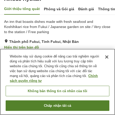
Giới thiệu tổng quát
Phòng và Gói giá
Đánh giá
Thông ti
An inn that boasts dishes made with fresh seafood and
Koshihikari rice from Fukui / Japanese garden on site / Very close
to the station / Free parking
Thành phố Fukui, Tỉnh Fukui, Nhật Bản
Hiển thị trên bản đồ
Rất tốt
Đánh giá:
31
lượt
4.2
Website này sử dụng cookie để nâng cao trải nghiệm người
dùng và phân tích hiệu suất với lưu lượng truy cập trên
website của chúng tôi. Chúng tôi cũng chia sẻ thông tin về
Tiện nghi chỗ nghỉ
việc bạn sử dụng website của chúng tôi với các đối tác
mạng xã hội, quảng cáo và phân tích của chúng tôi.
Chính
Bãi đỗ xe
Máy bán hàng tự động
sách quyền riêng tư
Phòng họp
Sảnh tiệc
Không bán thông tin cá nhân của tôi
Trang chủ
Nhật Bản
Tỉnh Fukui
Thành phố Fukui
Hinode Ryokan
Chấp nhận tất cả
Tìm phòng trống