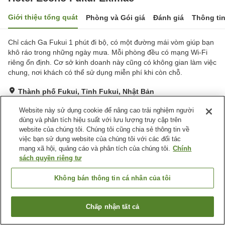
Giới thiệu tổng quát
Phòng và Gói giá
Đánh giá
Thông ti
Chỉ cách Ga Fukui 1 phút đi bộ, có một đường mái vòm giúp bạn
khô ráo trong những ngày mưa. Mỗi phòng đều có mạng Wi-Fi
riêng ổn định. Cơ sở kinh doanh này cũng có không gian làm việc
chung, nơi khách có thể sử dụng miễn phí khi còn chỗ.
Thành phố Fukui, Tỉnh Fukui, Nhật Bản
Hiển thị trên bản đồ
Website này sử dụng cookie để nâng cao trải nghiệm người
Tốt
Đánh giá:
1,235
lượt
3.7
dùng và phân tích hiệu suất với lưu lượng truy cập trên
website của chúng tôi. Chúng tôi cũng chia sẻ thông tin về
việc bạn sử dụng website của chúng tôi với các đối tác
Tiện nghi chỗ nghỉ
mạng xã hội, quảng cáo và phân tích của chúng tôi.
Chính
sách quyền riêng tư
Bãi đỗ xe
Giặt ủi
Máy bán hàng tự động
Phòng họp
Không bán thông tin cá nhân của tôi
Trang chủ
Nhật Bản
Tỉnh Fukui
Thành phố Fukui
Chấp nhận tất cả
Hotel Econo Fukui Ekimae
Tìm phòng trống