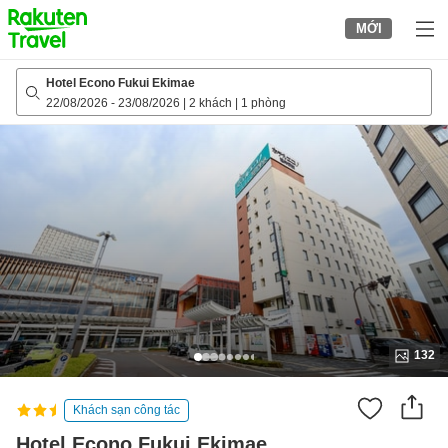
to
MỚI
top
page
Hotel Econo Fukui Ekimae
22/08/2026
-
23/08/2026
|
2 khách
|
1 phòng
132
Khách sạn công tác
Hotel Econo Fukui Ekimae