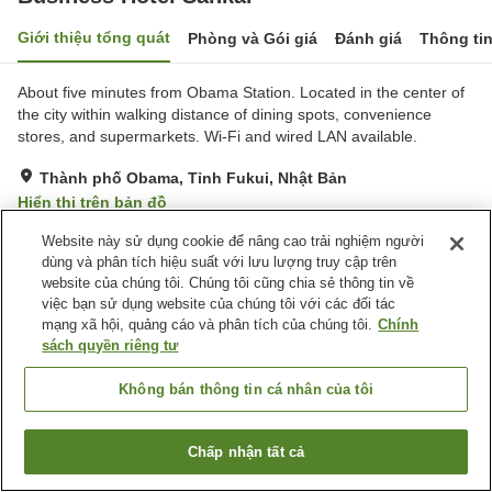
Giới thiệu tổng quát
Phòng và Gói giá
Đánh giá
Thông ti
About five minutes from Obama Station. Located in the center of
the city within walking distance of dining spots, convenience
stores, and supermarkets. Wi-Fi and wired LAN available.
Thành phố Obama, Tỉnh Fukui, Nhật Bản
Hiển thị trên bản đồ
Đánh giá:
27
lượt
2.9
Website này sử dụng cookie để nâng cao trải nghiệm người
dùng và phân tích hiệu suất với lưu lượng truy cập trên
website của chúng tôi. Chúng tôi cũng chia sẻ thông tin về
Tiện nghi chỗ nghỉ
việc bạn sử dụng website của chúng tôi với các đối tác
mạng xã hội, quảng cáo và phân tích của chúng tôi.
Chính
Bãi đỗ xe
Máy bán hàng tự động
sách quyền riêng tư
Giao Hàng Tận Nhà
Không bán thông tin cá nhân của tôi
Trang chủ
Nhật Bản
Tỉnh Fukui
Thành phố Obama
Business Hotel Sankai
Chấp nhận tất cả
Tìm phòng trống