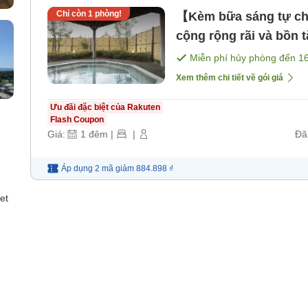
Chỉ còn
1
phòng!
【Kèm bữa sáng tự ch
cộng rộng rãi và bồn 
bữa sáng ★ Có thể nh
Miễn phí hủy phòng đến
1
sáng]
Xem thêm chi tiết về gói giá
Ưu đãi đặc biệt của Rakuten
Flash Coupon
Giá:
1
đêm
|
|
Đã
Áp dụng 2 mã
giảm
884.898 ₫
et