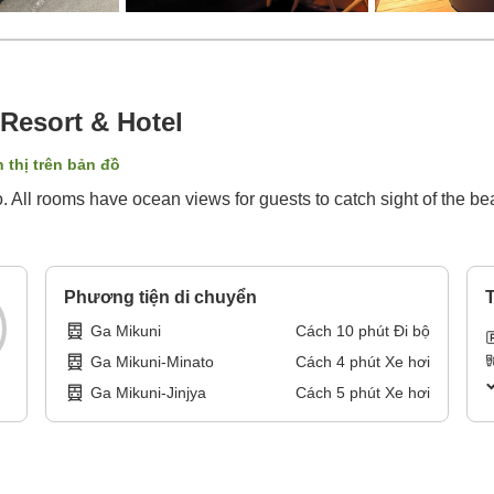
Resort & Hotel
n thị trên bản đồ
. All rooms have ocean views for guests to catch sight of the be
Phương tiện di chuyển
T
Ga Mikuni
Cách
10
phút
Đi bộ
Ga Mikuni-Minato
Cách
4
phút
Xe hơi
Ga Mikuni-Jinjya
Cách
5
phút
Xe hơi