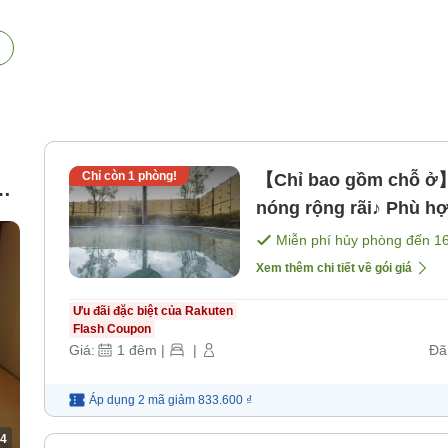
Chỉ còn
1
phòng!
【Chỉ bao gồm chỗ ở】T
Đề
nóng rộng rãi♪ Phù hợ
nhận phòng muộn nhất
Miễn phí hủy phòng đến
1
ăn]
Xem thêm chi tiết về gói giá
Ưu đãi đặc biệt của Rakuten
Flash Coupon
Giá:
1
đêm
|
|
Đã
Áp dụng 2 mã
giảm
833.600 ₫
4