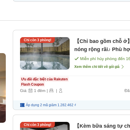
Chỉ còn
3
phòng!
【Chỉ bao gồm chỗ ở】T
nóng rộng rãi♪ Phù hợ
nhận phòng muộn nhất
Miễn phí hủy phòng đến
1
ăn]
Xem thêm chi tiết về gói giá
Ưu đãi đặc biệt của Rakuten
Flash Coupon
Giá:
1
đêm
|
|
Đã
Áp dụng 2 mã
giảm
1.282.462 ₫
Chỉ còn
3
phòng!
【Kèm bữa sáng tự ch