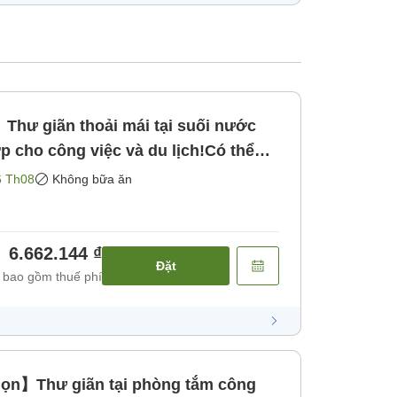
hư giãn thoải mái tại suối nước
p cho công việc và du lịch!Có thể
 đến 23 giờ! [Không bao gồm bữa
6 Th08
Không bữa ăn
6.662.144 ₫
Đặt
 bao gồm thuế phí
ọn】Thư giãn tại phòng tắm công