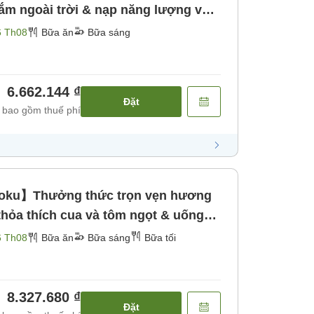
tắm ngoài trời & nạp năng lượng với
ận phòng muộn đến 23 giờ [Bữa
6 Th08
Bữa ăn
Bữa sáng
6.662.144 ₫
Đặt
 bao gồm thuế phí
koku】Thưởng thức trọn vẹn hương
 thỏa thích cua và tôm ngọt & uống
90 phút [Bữa sáng] [Bữa tối]
6 Th08
Bữa ăn
Bữa sáng
Bữa tối
8.327.680 ₫
Đặt