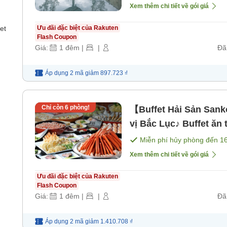
ăn]
Xem thêm chi tiết về gói giá
et
Ưu đãi đặc biệt của Rakuten
Flash Coupon
Giá:
1
đêm
|
|
Đã
Áp dụng 2 mã
giảm
897.723 ₫
Chỉ còn
6
phòng!
【Buffet Hải Sản San
vị Bắc Lục♪ Buffet ăn
không giới hạn trong 
Miễn phí hủy phòng đến
1
Xem thêm chi tiết về gói giá
Ưu đãi đặc biệt của Rakuten
Flash Coupon
Giá:
1
đêm
|
|
Đã
Áp dụng 2 mã
giảm
1.410.708 ₫