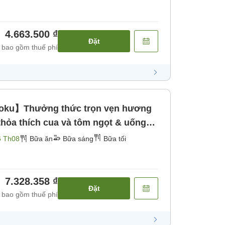
4.663.500 ₫
Đặt
 bao gồm thuế phí
koku】Thưởng thức trọn vẹn hương
 thỏa thích cua và tôm ngọt & uống
90 phút [Bữa sáng] [Bữa tối]
6 Th08
Bữa ăn
Bữa sáng
Bữa tối
7.328.358 ₫
Đặt
 bao gồm thuế phí