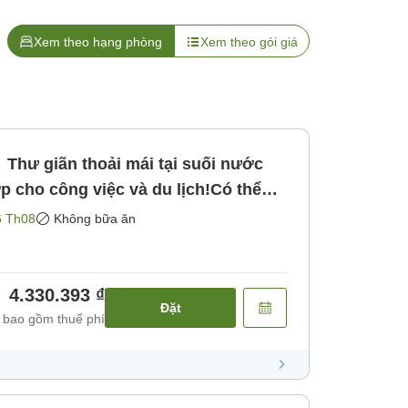
Xem theo hạng phòng
Xem theo gói giá
hư giãn thoải mái tại suối nước
p cho công việc và du lịch!Có thể
 đến 23 giờ! [Không bao gồm bữa
6 Th08
Không bữa ăn
4.330.393 ₫
Đặt
 bao gồm thuế phí