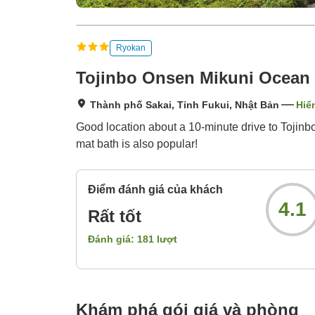
Ryokan
Tojinbo Onsen Mikuni Ocean 
Thành phố Sakai, Tỉnh Fukui, Nhật Bản
Hiể
Good location about a 10-minute drive to Tojinbo
mat bath is also popular!
Điểm đánh giá của khách
4.1
Rất tốt
Đánh giá:
181
lượt
Khám phá gói giá và phòng