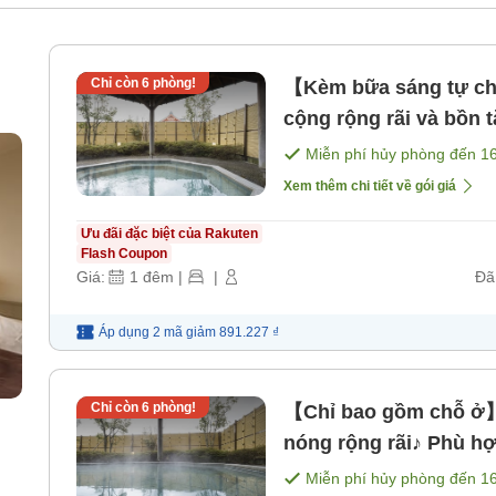
Chỉ còn
6
phòng!
【Kèm bữa sáng tự ch
cộng rộng rãi và bồn 
bữa sáng ★ Có thể nh
Miễn phí hủy phòng đến
1
sáng]
Xem thêm chi tiết về gói giá
Ưu đãi đặc biệt của Rakuten
Flash Coupon
Giá:
1
đêm
|
|
Đã
Áp dụng 2 mã
giảm
891.227 ₫
Chỉ còn
6
phòng!
【Chỉ bao gồm chỗ ở】T
nóng rộng rãi♪ Phù hợ
nhận phòng muộn nhất
Miễn phí hủy phòng đến
1