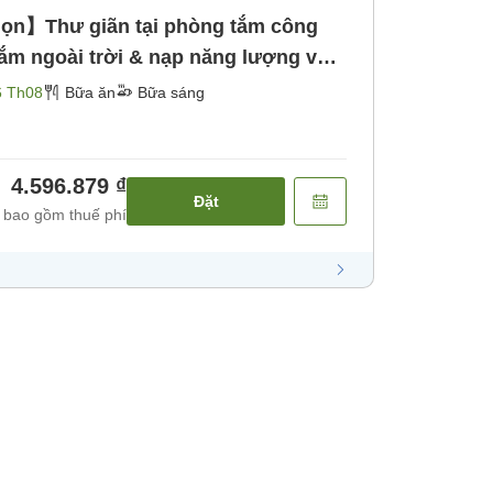
ọn】Thư giãn tại phòng tắm công
tắm ngoài trời & nạp năng lượng với
ận phòng muộn đến 23 giờ [Bữa
6 Th08
Bữa ăn
Bữa sáng
4.596.879 ₫
Đặt
 bao gồm thuế phí