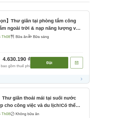
ọn】Thư giãn tại phòng tắm công
tắm ngoài trời & nạp năng lượng với
ận phòng muộn đến 23 giờ [Bữa
6 Th08
Bữa ăn
Bữa sáng
4.630.190 ₫
Đặt
 bao gồm thuế phí
hư giãn thoải mái tại suối nước
p cho công việc và du lịch!Có thể
 đến 23 giờ! [Không bao gồm bữa
6 Th08
Không bữa ăn