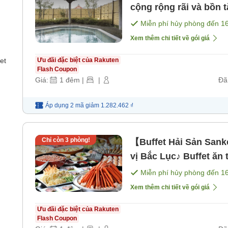
cộng rộng rãi và bồn 
bữa sáng ★ Có thể nh
Miễn phí hủy phòng đến
1
sáng]
Xem thêm chi tiết về gói giá
et
Ưu đãi đặc biệt của Rakuten
Flash Coupon
Giá:
1
đêm
|
|
Đã
Áp dụng 2 mã
giảm
1.282.462 ₫
Chỉ còn
3
phòng!
【Buffet Hải Sản San
vị Bắc Lục♪ Buffet ăn
không giới hạn trong 
Miễn phí hủy phòng đến
1
Xem thêm chi tiết về gói giá
Ưu đãi đặc biệt của Rakuten
Flash Coupon