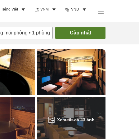
Tiếng Việt
VNM
VND
Tìm phòng trống
ng mỗi phòng
•
1
phòng
Cập nhật
Xem tất cả
43
ảnh