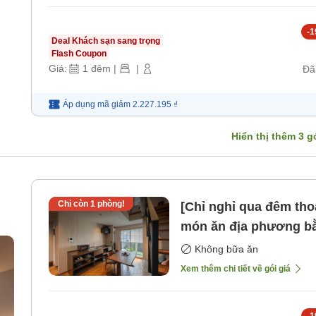
-
1
Deal Khách sạn sang trọng
Flash Coupon
Giá:
1
đêm
|
|
Đã
Áp dụng mã
giảm
2.227.195 ₫
Hiển thị thêm
3
gó
Chỉ còn
1
phòng!
[Chỉ nghỉ qua đêm tho
món ăn địa phương bằ
địa phương hoặc nấu ă
Không bữa ăn
vùng tại bếp đơn giả
Xem thêm chi tiết về gói giá
-
1