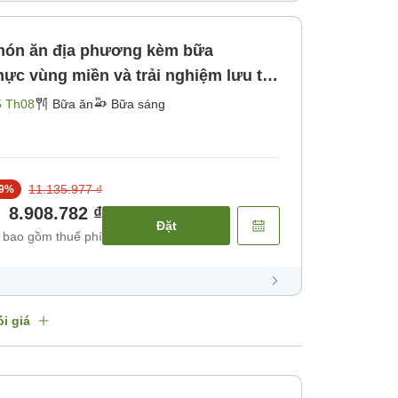
món ăn địa phương kèm bữa
ực vùng miền và trải nghiệm lưu trú
Mikuni Minato, nơi lưu giữ văn hóa
5 Th08
Bữa ăn
Bữa sáng
Bữa sáng]
11.135.977 ₫
9
%
8.908.782 ₫
Đặt
 bao gồm thuế phí
i giá