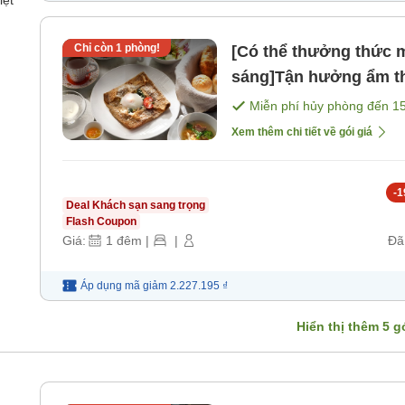
iệt
Chỉ còn
1
phòng!
[Có thể thưởng thức 
sáng]Tận hưởng ẩm th
tại nhà cổ ở vùng đất 
Miễn phí hủy phòng đến
1
thuyền Kitamaebune [
Xem thêm chi tiết về gói giá
-
1
Deal Khách sạn sang trọng
Flash Coupon
Giá:
1
đêm
|
|
Đã
Áp dụng mã
giảm
2.227.195 ₫
Hiển thị thêm
5
gó