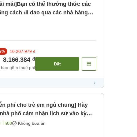
ải mái]Bạn có thể thưởng thức các
ng cách đi dạo qua các nhà hàng
n với nguyên liệu đặc trưng của
 [Không bao gồm bữa ăn]
10.207.979 ₫
9
%
8.166.384 ₫
Đặt
 bao gồm thuế phí
ễn phí cho trẻ em ngủ chung] Hãy
i nhà phố cảm nhận lịch sử vào kỳ
nghỉ lễ dài. Được trang bị đầy đủ
5 Th08
Không bữa ăn
ng bao gồm bữa ăn]