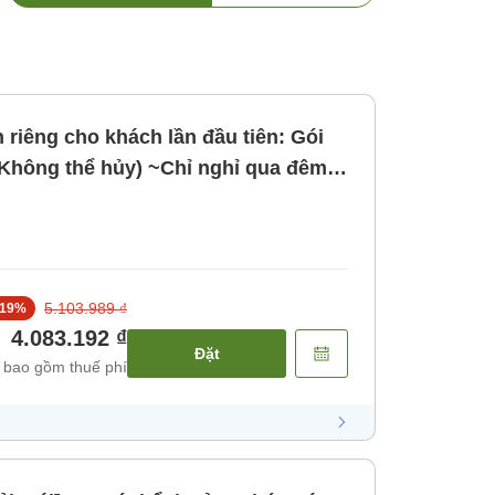
 riêng cho khách lần đầu tiên: Gói
(Không thể hủy) ~Chỉ nghỉ qua đêm~
ăn]
5.103.989 ₫
19
%
4.083.192 ₫
Đặt
 bao gồm thuế phí