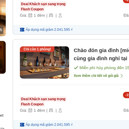
Deal Khách sạn sang trọng
Flash Coupon
Giá:
1
đêm
|
|
Đã
Áp dụng mã
giảm
2.041.595 ₫
5
Chỉ còn
1
phòng!
Chào đón gia đình [mi
cùng gia đình nghỉ tạ
nghỉ hè hoặc các ngày 
Miễn phí hủy phòng đến
1
như bếp (ở khôn [Khô
Xem thêm chi tiết về gói giá
-
1
Deal Khách sạn sang trọng
Flash Coupon
Giá:
1
đêm
|
|
Đã
et
Áp dụng mã
giảm
2.041.595 ₫