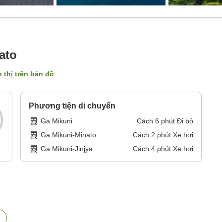
ato
n thị trên bản đồ
Phương tiện di chuyển
Ga Mikuni
Cách
6
phút
Đi bộ
Ga Mikuni-Minato
Cách
2
phút
Xe hơi
Ga Mikuni-Jinjya
Cách
4
phút
Xe hơi