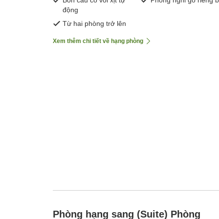
Bồn cầu có vòi xịt tự
Phòng nghỉ gỗ riêng b
động
Từ hai phòng trở lên
Xem thêm chi tiết về hạng phòng
Phòng hạng sang (Suite) Phòng