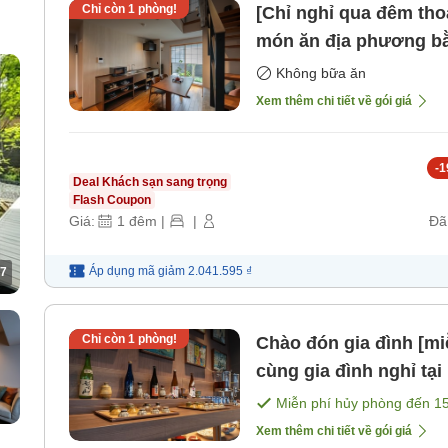
Chỉ còn
1
phòng!
[Chỉ nghỉ qua đêm tho
món ăn địa phương bằ
địa phương hoặc nấu ă
Không bữa ăn
vùng tại bếp đơn giả
Xem thêm chi tiết về gói giá
-
1
Deal Khách sạn sang trọng
Flash Coupon
Giá:
1
đêm
|
|
Đã
Áp dụng mã
giảm
2.041.595 ₫
7
Chỉ còn
1
phòng!
Chào đón gia đình [mi
cùng gia đình nghỉ tạ
nghỉ hè hoặc các ngày 
Miễn phí hủy phòng đến
1
như bếp (ở khôn [Khô
Xem thêm chi tiết về gói giá