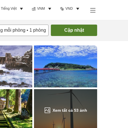
Tiếng Việt
VNM
VND
Tìm phòng trống
ng mỗi phòng
•
1
phòng
Cập nhật
Xem tất cả
53
ảnh