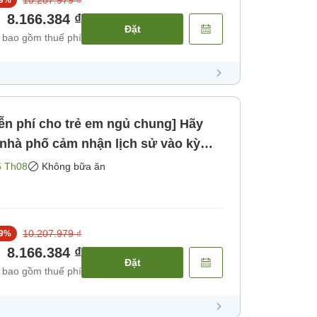
8.166.384 ₫
Đặt
 bao gồm thuế phí
ễn phí cho trẻ em ngủ chung] Hãy
i nhà phố cảm nhận lịch sử vào kỳ
nghỉ lễ dài. Được trang bị đầy đủ
5 Th08
Không bữa ăn
ng bao gồm bữa ăn]
10.207.979 ₫
9
%
8.166.384 ₫
Đặt
 bao gồm thuế phí