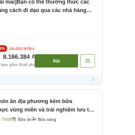
ải mái]Bạn có thể thưởng thức các
ng cách đi dạo qua các nhà hàng
n với nguyên liệu đặc trưng của
 [Không bao gồm bữa ăn]
10.207.979 ₫
9
%
8.166.384 ₫
Đặt
 bao gồm thuế phí
món ăn địa phương kèm bữa
ực vùng miền và trải nghiệm lưu trú
Mikuni Minato, nơi lưu giữ văn hóa
5 Th08
Bữa ăn
Bữa sáng
Bữa sáng]