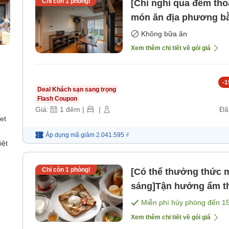
Chỉ còn
1
phòng!
[Chỉ nghỉ qua đêm tho
món ăn địa phương bằ
địa phương hoặc nấu ă
Không bữa ăn
vùng tại bếp đơn giả
Xem thêm chi tiết về gói giá
-
1
Deal Khách sạn sang trọng
Flash Coupon
Giá:
1
đêm
|
|
Đã
et
Áp dụng mã
giảm
2.041.595 ₫
iệt
Chỉ còn
1
phòng!
[Có thể thưởng thức 
sáng]Tận hưởng ẩm th
tại nhà cổ ở vùng đất 
Miễn phí hủy phòng đến
1
thuyền Kitamaebune [
Xem thêm chi tiết về gói giá