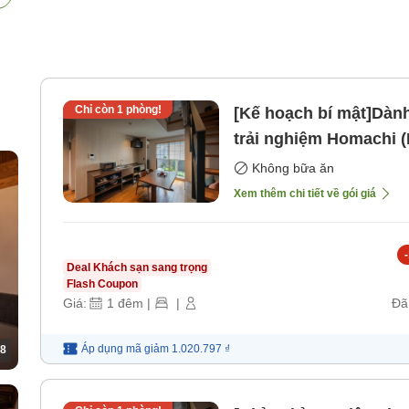
Chỉ còn
1
phòng!
[Kế hoạch bí mật]Dành
trải nghiệm Homachi 
[Không bao gồm bữa 
Không bữa ăn
Xem thêm chi tiết về gói giá
-
Deal Khách sạn sang trọng
Flash Coupon
Giá:
1
đêm
|
|
Đã
Áp dụng mã
giảm
1.020.797 ₫
8