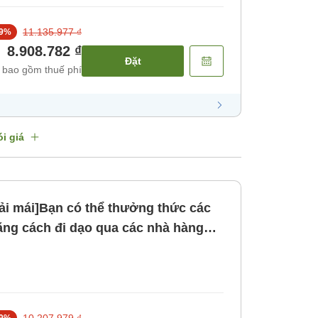
11.135.977 ₫
9
%
8.908.782 ₫
Đặt
 bao gồm thuế phí
i giá
ải mái]Bạn có thể thưởng thức các
ng cách đi dạo qua các nhà hàng
n với nguyên liệu đặc trưng của
 [Không bao gồm bữa ăn]
10.207.979 ₫
9
%