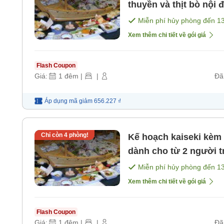
thuyền và thịt bò nội 
[Bữa tối]
Miễn phí hủy phòng đến
1
Xem thêm chi tiết về gói giá
Flash Coupon
Giá:
1
đêm
|
|
Đã
Áp dụng mã
giảm
656.227 ₫
Chỉ còn
4
phòng!
Kế hoạch kaiseki kèm 
dành cho từ 2 người tr
Miễn phí hủy phòng đến
1
Xem thêm chi tiết về gói giá
Flash Coupon
Giá:
1
đêm
|
|
Đã