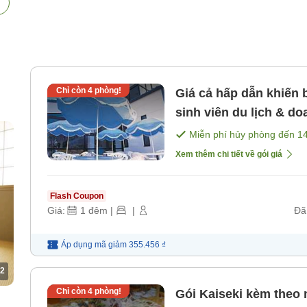
Chỉ còn
4
phòng!
Giá cả hấp dẫn khiến 
sinh viên du lịch & do
Miễn phí hủy phòng đến
1
Xem thêm chi tiết về gói giá
Flash Coupon
Giá:
1
đêm
|
|
Đã
Áp dụng mã
giảm
355.456 ₫
2
Chỉ còn
4
phòng!
Gói Kaiseki kèm theo 