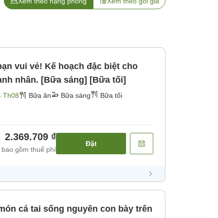
Xem theo hạng phòng
Xem theo gói giá
bạn vui vẻ! Kế hoạch đặc biệt cho
anh nhân. [Bữa sáng] [Bữa tối]
4 Th08
Bữa ăn
Bữa sáng
Bữa tối
2.369.709 ₫
Đặt
 bao gồm thuế phí
món cá tai sống nguyên con bày trên