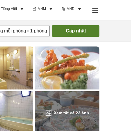
Tiếng Việt
VNM
VND
Tìm phòng trống
ng mỗi phòng
•
1
phòng
Cập nhật
Xem tất cả
23
ảnh