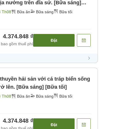
địa nướng trên đĩa sứ. [Bữa sáng]
3 Th08
Bữa ăn
Bữa sáng
Bữa tối
4.374.848 ₫
Đặt
 bao gồm thuế phí
thuyền hải sản với cá tráp biển sống
ở lên. [Bữa sáng] [Bữa tối]
3 Th08
Bữa ăn
Bữa sáng
Bữa tối
4.374.848 ₫
Đặt
 bao gồm thuế phí