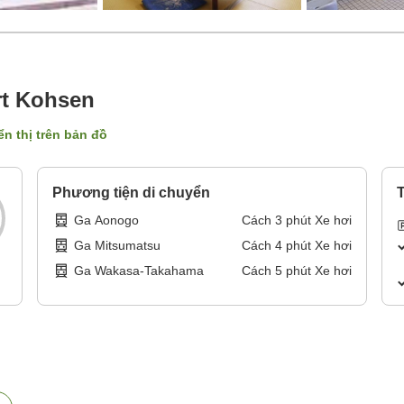
rt Kohsen
ển thị trên bản đồ
Phương tiện di chuyển
T
Ga Aonogo
Cách
3
phút
Xe hơi
Ga Mitsumatsu
Cách
4
phút
Xe hơi
Ga Wakasa-Takahama
Cách
5
phút
Xe hơi