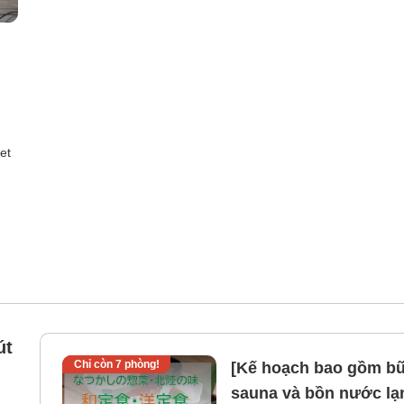
et
út
Chỉ còn
7
phòng!
[Kế hoạch bao gồm bữ
sauna và bồn nước lạnh (nam) Cách ga T