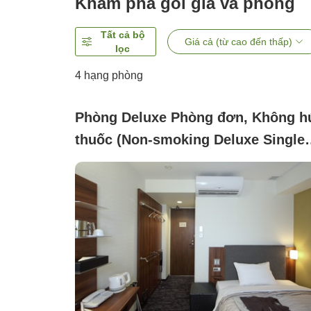
Khám phá gói giá và phòng
Tất cả bộ
Giá cả (từ cao đến thấp)
lọc
4
hạng phòng
Phòng Deluxe Phòng đơn, Không h
thuốc (Non-smoking Deluxe Single
Room only )