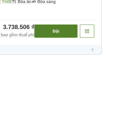
2 Th08
Bữa ăn
Bữa sáng
3.738.506 ₫
Đặt
 bao gồm thuế phí