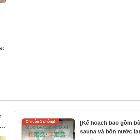
et
c
Chỉ còn
1
phòng!
[Kế hoạch bao gồm bữ
sauna và bồn nước lạnh (nam) Cách ga T