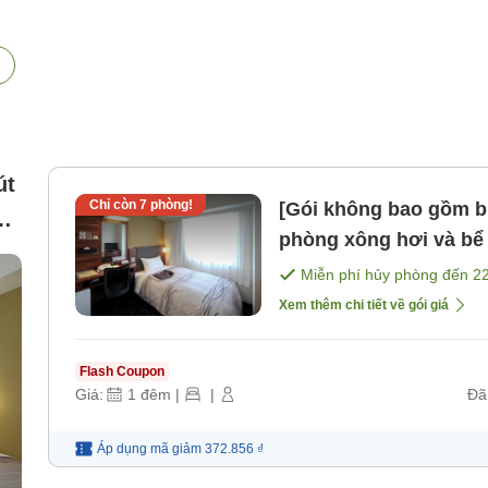
út
Chỉ còn
7
phòng!
[Gói không bao gồm b
phòng xông hơi và bể nước l
[Không bao gồm bữa 
Miễn phí hủy phòng đến
2
Xem thêm chi tiết về gói giá
Flash Coupon
Giá:
1
đêm
|
|
Đã
Áp dụng mã
giảm
372.856 ₫