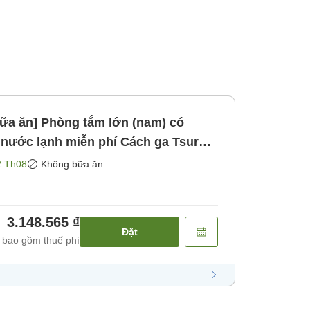
ữa ăn] Phòng tắm lớn (nam) có
ạnh miễn phí Cách ga Tsuru
ăn]
2 Th08
Không bữa ăn
3.148.565 ₫
Đặt
 bao gồm thuế phí