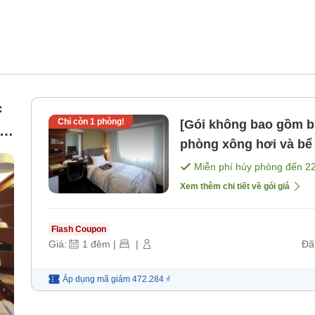
c
Chỉ còn
1
phòng!
[Gói không bao gồm b
e
phòng xông hơi và bể nước l
[Không bao gồm bữa 
Miễn phí hủy phòng đến
2
Xem thêm chi tiết về gói giá
Flash Coupon
Giá:
1
đêm
|
|
Đã
Áp dụng mã
giảm
472.284 ₫