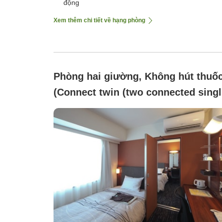
động
Xem thêm chi tiết về hạng phòng
Phòng hai giường, Không hút thuố
(Connect twin (two connected singl
rooms) Room only )