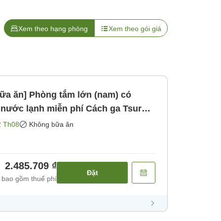
Xem theo hạng phòng
Xem theo gói giá
ữa ăn] Phòng tắm lớn (nam) có
ạnh miễn phí Cách ga Tsuru
ăn]
2 Th08
Không bữa ăn
2.485.709 ₫
Đặt
 bao gồm thuế phí