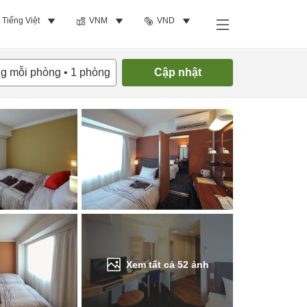
Tiếng Việt
VNM
VND
Tìm phòng trống
ng mỗi phòng
•
1
phòng
Cập nhật
Xem tất cả
52
ảnh