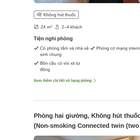
Không hút thuốc
24 m²
2–4 khách
Tiện nghi phòng
Có phòng tắm và nhà vệ
Phòng có mạng intern
sinh chung
Bồn cầu có vòi xịt tự
động
Xem thêm chi tiết về hạng phòng
Phòng hai giường, Không hút thuố
(Non-smoking Connected twin (two
single rooms connected) With