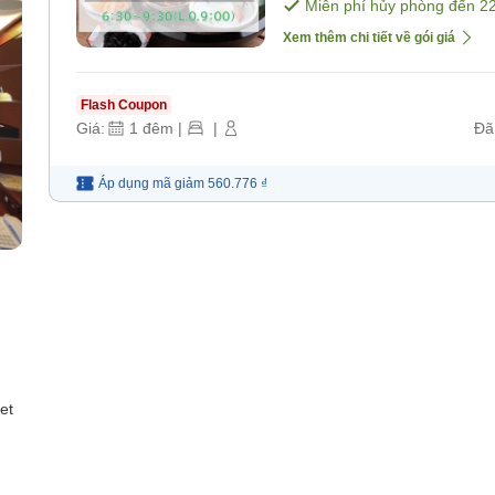
sáng]
Miễn phí hủy phòng đến
2
Xem thêm chi tiết về gói giá
Flash Coupon
Giá:
1
đêm
|
|
Đã
Áp dụng mã
giảm
560.776 ₫
et