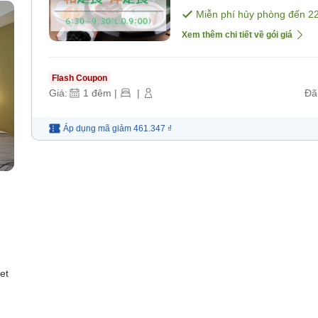
sáng]
Miễn phí hủy phòng đến
2
Xem thêm chi tiết về gói giá
Flash Coupon
Giá:
1
đêm
|
|
Đã
Áp dụng mã
giảm
461.347 ₫
et