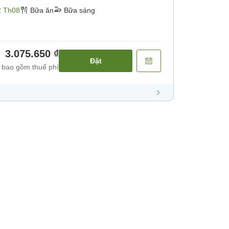
2 Th08
Bữa ăn
Bữa sáng
3.075.650 ₫
Đặt
 bao gồm thuế phí