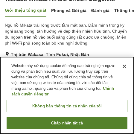
Giới thiệu tổng quát
Phòng và Gói giá
Đánh giá
Thông ti
Ngũ hồ Mikata trải rộng trước tầm mắt bạn. Đắm mình trong kỳ
nghỉ sang trọng, tận hưởng vẻ đẹp thiên nhiên hữu tình. Chuyến
du ngoạn trên hồ vào buổi sáng cũng rất được ưa chuộng. Miễn
phí Wi-Fi phủ sóng toàn bộ khu nghỉ dưỡng.
Thị trấn Wakasa, Tỉnh Fukui, Nhật Bản
Hiển thị trên bản đồ
Website này sử dụng cookie để nâng cao trải nghiệm người
Rất tốt
Đánh giá:
447
lượt
3.9
dùng và phân tích hiệu suất với lưu lượng truy cập trên
website của chúng tôi. Chúng tôi cũng chia sẻ thông tin về
việc bạn sử dụng website của chúng tôi với các đối tác
Tiện nghi chỗ nghỉ
mạng xã hội, quảng cáo và phân tích của chúng tôi.
Chính
sách quyền riêng tư
Bãi đỗ xe
Xông hơi
Nhà hàng
Bar
Không bán thông tin cá nhân của tôi
Trang chủ
Nhật Bản
Tỉnh Fukui
Thị trấn Wakasa
Chấp nhận tất cả
Wakasa Mikata Kirara Onsen Suigekka
Tìm phòng trống