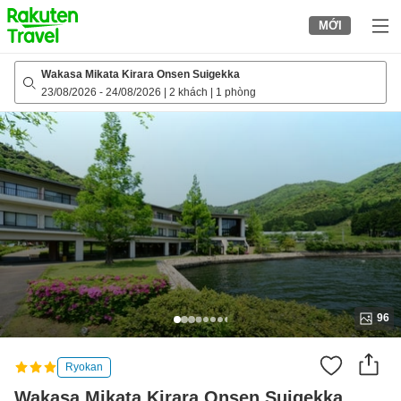
to
MỚI
top
page
Wakasa Mikata Kirara Onsen Suigekka
23/08/2026
-
24/08/2026
|
2 khách
|
1 phòng
96
Ryokan
Wakasa Mikata Kirara Onsen Suigekka