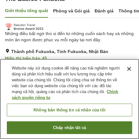
Giới thiệu tổng quát
Phòng và Gói giá
Đánh giá
Thông ti
Những điều bất ngờ thú vị đến từ những cuốn sách hay và những
món ăn ngon được phục vụ mỗi ngày tại nơi đây.
Thành phố Fukuoka, Tỉnh Fukuoka, Nhật Bản
Hiển thị trên bản đồ
Tuyệt vời
Đánh giá:
612
lượt
4.4
Website này sử dụng cookie để nâng cao trải nghiệm người
dùng và phân tích hiệu suất với lưu lượng truy cập trên
website của chúng tôi. Chúng tôi cũng chia sẻ thông tin về
Tiện nghi chỗ nghỉ
việc bạn sử dụng website của chúng tôi với các đối tác
mạng xã hội, quảng cáo và phân tích của chúng tôi.
Chính
Bãi đỗ xe
Nhà hàng
sách quyền riêng tư
Cafe
Salon
Không bán thông tin cá nhân của tôi
Trang chủ
Nhật Bản
Tỉnh Fukuoka
Thành phố Fukuoka
The Basics Fukuoka
Chấp nhận tất cả
Tìm phòng trống