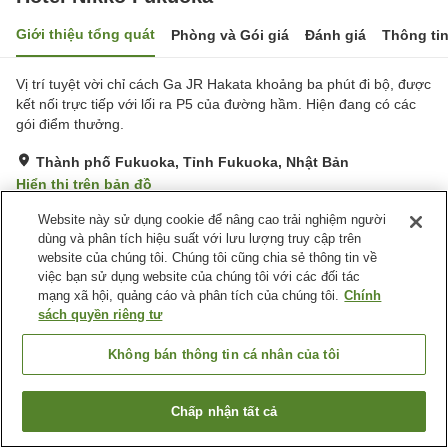
Giới thiệu tổng quát
Phòng và Gói giá
Đánh giá
Thông ti
Vị trí tuyệt vời chỉ cách Ga JR Hakata khoảng ba phút đi bộ, được
kết nối trực tiếp với lối ra P5 của đường hầm. Hiện đang có các
gói điểm thưởng.
Thành phố Fukuoka, Tỉnh Fukuoka, Nhật Bản
Hiển thị trên bản đồ
Tuyệt vời
Đánh giá:
557
lượt
4.6
Website này sử dụng cookie để nâng cao trải nghiệm người
dùng và phân tích hiệu suất với lưu lượng truy cập trên
website của chúng tôi. Chúng tôi cũng chia sẻ thông tin về
Tiện nghi chỗ nghỉ
việc bạn sử dụng website của chúng tôi với các đối tác
mạng xã hội, quảng cáo và phân tích của chúng tôi.
Chính
Bãi đỗ xe
Xông hơi
sách quyền riêng tư
Spa / Salon
Phòng tập gym
Không bán thông tin cá nhân của tôi
Trang chủ
Nhật Bản
Tỉnh Fukuoka
Thành phố Fukuoka
Hotel Nikko Fukuoka
Chấp nhận tất cả
Tìm phòng trống