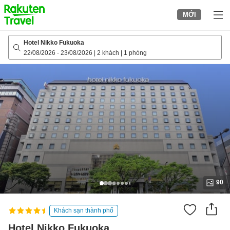
to
MỚI
top
page
Hotel Nikko Fukuoka
22/08/2026
-
23/08/2026
|
2 khách
|
1 phòng
90
Khách sạn thành phố
Hotel Nikko Fukuoka