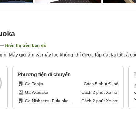
uoka
Hiển thị trên bản đồ
in! Máy giữ ẩm và máy lọc không khí được lắp đặt tại tất cả cá
Phương tiện di chuyển
T
Ga Tenjin
Cách
5
phút
Đi bộ
Ga Akasaka
Cách
2
phút
Xe hơi
Ga Nishitetsu Fukuoka
Cách
2
phút
Xe hơi
(Tenjin)