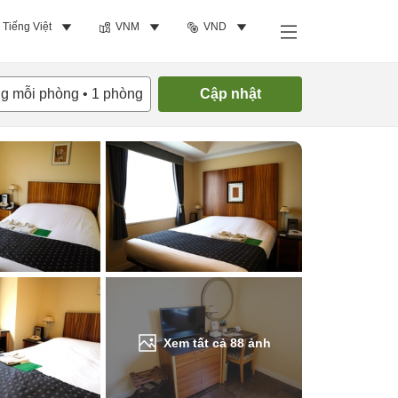
Tiếng Việt
VNM
VND
Tìm phòng trống
ng mỗi phòng
•
1
phòng
Cập nhật
Xem tất cả
88
ảnh