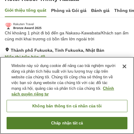
Giới thiệu tổng quát
Phòng và Gói giá
Đánh giá
Thông ti
Chỉ khoảng 1 phút đi bộ đến ga Nakasu-Kawabata/Khách sạn ấm
cúng mới khai trương có bồn tắm lớn ngoài trời
Thành phố Fukuoka, Tỉnh Fukuoka, Nhật Bản
Hiển thị trên bản đồ
Website này sử dụng cookie để nâng cao trải nghiệm người
Tuyệt vời
Đánh giá:
571
lượt
4.4
dùng và phân tích hiệu suất với lưu lượng truy cập trên
website của chúng tôi. Chúng tôi cũng chia sẻ thông tin về
Tiện nghi chỗ nghỉ
việc bạn sử dụng website của chúng tôi với các đối tác
mạng xã hội, quảng cáo và phân tích của chúng tôi.
Chính
Bãi đỗ xe
Spa / Salon
sách quyền riêng tư
Nhà hàng
Bar
Không bán thông tin cá nhân của tôi
Trang chủ
Nhật Bản
Tỉnh Fukuoka
Thành phố Fukuoka
Hotel Resol Trinity Hakata
Chấp nhận tất cả
Tìm phòng trống