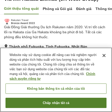
Giới thiệu tổng quát
Phòng và Gói giá
Đánh giá
Thông ti
Giải Đồng Giải thưởng Du lịch Rakuten năm 2020. Vị trí tốt cách
lối ra Hakata của Ga Hakata khoảng ba phút đi bộ. Tất cả các
phòng đều không hút thuốc.
Thành phố Fukuoka, Tỉnh Fukuoka, Nhật Bản
Hiển thị trên bản đồ
Website này sử dụng cookie để nâng cao trải nghiệm người
Tuyệt vời
Đánh giá:
528
lượt
4.3
dùng và phân tích hiệu suất với lưu lượng truy cập trên
website của chúng tôi. Chúng tôi cũng chia sẻ thông tin về
việc bạn sử dụng website của chúng tôi với các đối tác
Tiện nghi chỗ nghỉ
mạng xã hội, quảng cáo và phân tích của chúng tôi.
Chính
sách quyền riêng tư
Bãi đỗ xe
Spa / Salon
Giao Hàng Tận Nhà
Dịch Vụ Gọi Đánh Thức
Không bán thông tin cá nhân của tôi
Trang chủ
Nhật Bản
Tỉnh Fukuoka
Thành phố Fukuoka
Chấp nhận tất cả
Tìm phòng trống
Via Inn Hakata Ekimae (JR West Group)