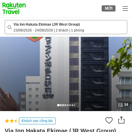
to
MỚI
top
page
Via Inn Hakata Ekimae (JR West Group)
23/08/2026
-
24/08/2026
|
2 khách
|
1 phòng
34
Khách sạn công tác
Via Inn Hakata Ekimae (JR West Group)