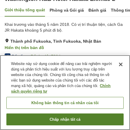
Giới thiệu tổng quát
Phòng và Gói giá
Đánh giá
Thông ti
Khai trương vào tháng 5 năm 2018. Có vị trí thuận tiện, cách Ga
JR Hakata khoảng 5 phút đi bộ.
Thành phố Fukuoka, Tỉnh Fukuoka, Nhật Bản
Hiển thị trên bản đồ
Rất tốt
Đánh giá:
736
lượt
4
Website này sử dụng cookie để nâng cao trải nghiệm người
dùng và phân tích hiệu suất với lưu lượng truy cập trên
Tiện nghi chỗ nghỉ
website của chúng tôi. Chúng tôi cũng chia sẻ thông tin về
việc bạn sử dụng website của chúng tôi với các đối tác
Máy bán hàng tự động
Giặt ủi có phí
mạng xã hội, quảng cáo và phân tích của chúng tôi.
Chính
sách quyền riêng tư
Trang chủ
Nhật Bản
Tỉnh Fukuoka
Thành phố Fukuoka
Washington R&B Hotel Hakata Ekimae 2
Không bán thông tin cá nhân của tôi
Chấp nhận tất cả
Tìm phòng trống