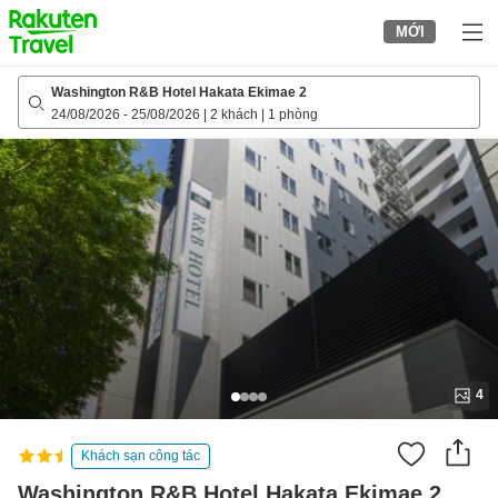
to
MỚI
top
page
Washington R&B Hotel Hakata Ekimae 2
24/08/2026
-
25/08/2026
|
2 khách
|
1 phòng
4
Khách sạn công tác
Washington R&B Hotel Hakata Ekimae 2